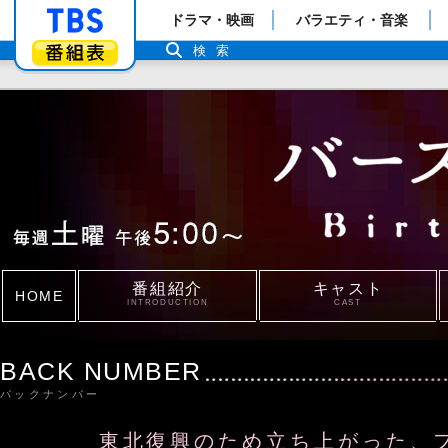
「TBSテレビ」トップページ
ドラマ・映画
バラエティ・音楽
番組表
検索
番組紹介
キャスト
HOME
INTRODUCTION
CAST
BACK NUMBER
#
バックナンバー
東北復興のため立ち上がった、