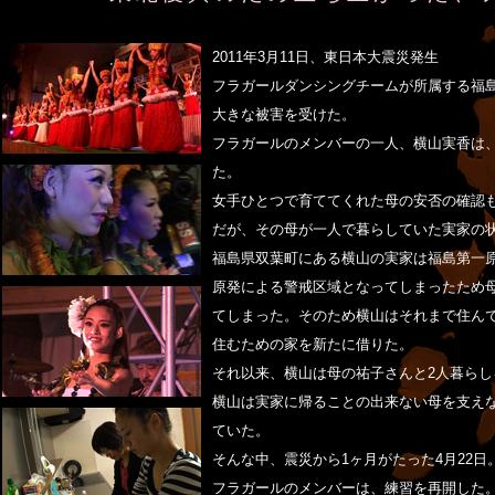
2011年3月11日、東日本大震災発生
フラガールダンシングチームが所属する福
大きな被害を受けた。
フラガールのメンバーの一人、横山実香は
た。
女手ひとつで育ててくれた母の安否の確認
だが、その母が一人で暮らしていた実家の
福島県双葉町にある横山の実家は福島第一原
原発による警戒区域となってしまったため
てしまった。そのため横山はそれまで住ん
住むための家を新たに借りた。
それ以来、横山は母の祐子さんと2人暮らし
横山は実家に帰ることの出来ない母を支え
ていた。
そんな中、震災から1ヶ月がたった4月22日
フラガールのメンバーは、練習を再開した