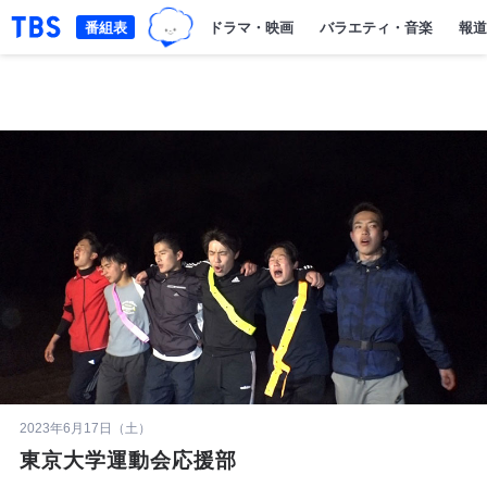
TBSグループキャラクター『ワクテ
「TBSテレビ｜ときめくときを。」トップページ
番組表
ドラマ・映画
バラエティ・音楽
報道
2023年6月17日（土）
東京大学運動会応援部