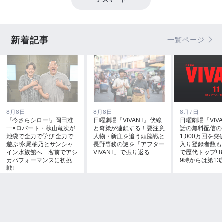
新着記事
一覧ページ
8月8日
8月8日
8月7日
『今さらシロー!』岡田准
日曜劇場『VIVANT』伏線
日曜劇場『VIVA
一×ロバート・秋山竜次が
と奇策が連鎖する！要注意
話の無料配信の
池袋で全力で学び 全力で
人物・新庄を追う頭脳戦と
1,000万回を突
遊ぶ!永尾柚乃とサンシャ
長野専務の謎を「アフター
入り登録者数も
イン水族館へ…客前でアシ
VIVANT」で振り返る
で歴代トップ! 8
カパフォーマンスに初挑
9時からは第13
戦!