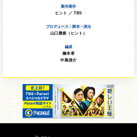
製作著作
ヒント ／ TBS
プロデュース・脚本・演出
山口雅俊（ヒント）
編成
橋本孝
中島啓介