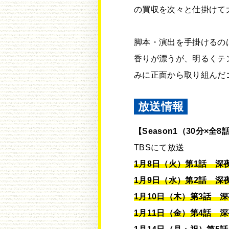
の買収を次々と仕掛けて
脚本・演出を手掛けるの
香りが漂うが、明るくテ
みに正面から取り組んだ
放送情報
【Season1（30分×全8
TBSにて放送
1月8日（火）第1話 深夜
1月9日（水）第2話 深夜
1月10日（木）第3話 深夜
1月11日（金）第4話 深夜