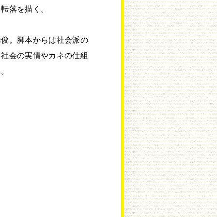
と転落を描く。
雅俊。脚本からは社会派の
、社会の実情やカネの仕組
る。