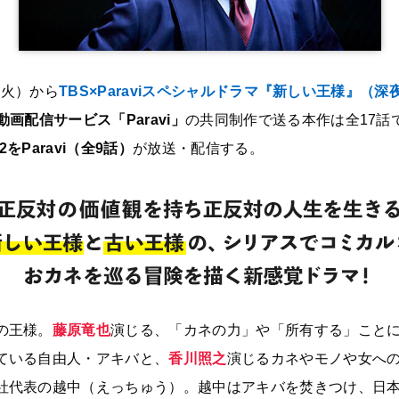
（火）から
TBS×Paraviスペシャルドラマ『新しい王様』（深夜
動画配信サービス「Paravi」
の共同制作で送る本作は全17話
n2をParavi（全9話）
が放送・配信する。
の王様。
藤原竜也
演じる、「カネの力」や「所有する」こと
ている自由人・アキバと、
香川照之
演じるカネやモノや女へ
社代表の越中（えっちゅう）。越中はアキバを焚きつけ、日