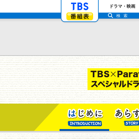
「TBSテレビ」ト
ドラマ・映画
番組表
検索