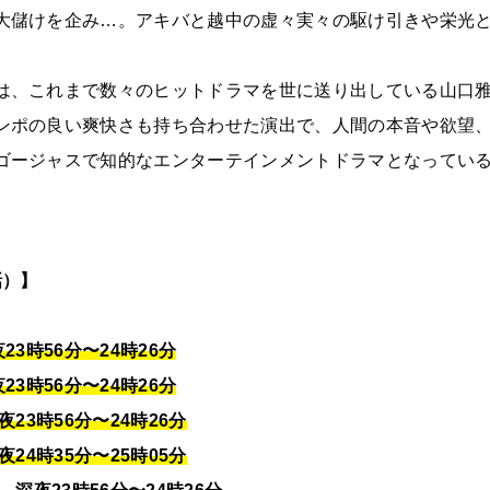
大儲けを企み…。アキバと越中の虚々実々の駆け引きや栄光
は、これまで数々のヒットドラマを世に送り出している山口
ンポの良い爽快さも持ち合わせた演出で、人間の本音や欲望
ゴージャスで知的なエンターテインメントドラマとなってい
話）】
23時56分〜24時26分
23時56分〜24時26分
23時56分〜24時26分
24時35分〜25時05分