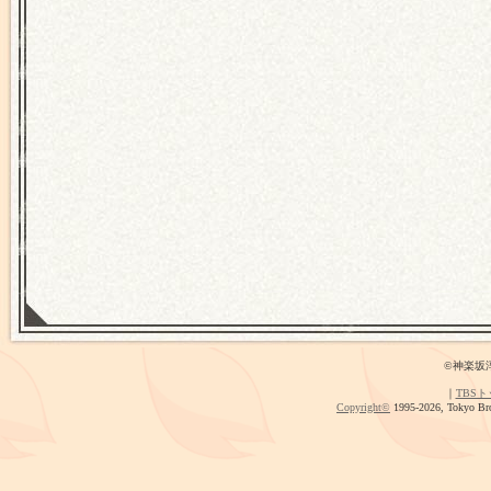
©神楽坂
｜
TBS
Copyright
©
1995-2026, Tokyo Bro