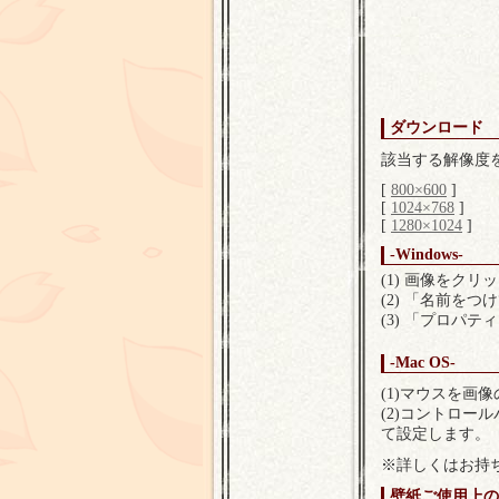
ダウンロード
該当する解像度
[
800×600
]
[
1024×768
]
[
1280×1024
]
-Windows-
(1) 画像をク
(2) 「名前を
(3) 「プロパ
-Mac OS-
(1)マウスを
(2)コントロ
て設定します。
※詳しくはお持
壁紙ご使用上の