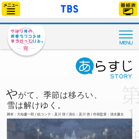
// Can also be used with $(document).ready()
「TBSテレビ」トップ
サイドメニュー
や
がて、季節は移ろい、
雪は解けゆく。
脚本：大知慶一郎 / 絵コンテ：及川 啓 / 演出：及川 啓 / 作画監督：清水慶太