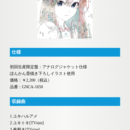
仕様
初回生産限定盤：アナログジャケット仕様
ぽんかん⑧描き下ろしイラスト使用
価格：￥2,200（税込）
品番：GNCA-1650
収録曲
1.ユキハルアメ
2.ユキトキ[TVsize]
3.春擬き[TVsize]