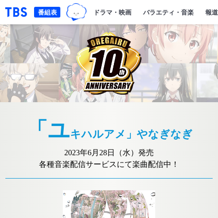
TBSグループキャラクター『ワクテ
「TBSテレビ｜ときめくときを。」トップページ
番組表
ドラマ・映画
バラエティ・音楽
報道
「ユ
キハルアメ」やなぎなぎ
2023年6月28日（水）発売
各種音楽配信サービスにて楽曲配信中！