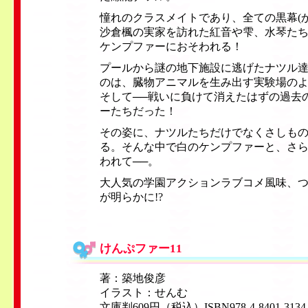
憧れのクラスメイトであり、全ての黒幕(
沙倉楓の実家を訪れた紅音や雫、水琴た
ケンプファーにおそわれる！
プールから謎の地下施設に逃げたナツル
のは、臓物アニマルを生み出す実験場の
そして──戦いに負けて消えたはずの過去
ーたちだった！
その姿に、ナツルたちだけでなくさしも
る。そんな中で白のケンプファーと、さ
われて──。
大人気の学園アクションラブコメ風味、
が明らかに!?
けんぷファー11
著：築地俊彦
イラスト：せんむ
文庫判609円（税込）ISBN978-4-8401-3134