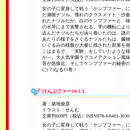
女の子に変身して戦う「ケンプファー」
た瀬能ナツル。憧れのクラスメイト・沙
れたナツルだが、白のケンプファーと、
の水琴にまで攻撃される。雫の機転によ
込んだナツルたちが辿り着いたのは、謎
あたりの様子をさぐるナツルたちは、臓
いぐるみの残骸が大量に残された部屋を
こはまるで、「実験」をしていたような
が—。大人気学園ラブコメアクション風
音が急接近、そしてケンプファーの秘密
に(？)なる11巻！
けんぷファー10 1/2
著：築地俊彦
イラスト：せんむ
文庫判609円（税込）ISBN978-4-8401-3030
女の子に変身して戦う「ケンプファー」