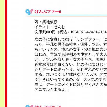
けんぷファー6
著：築地俊彦
イラスト：せんむ
文庫判609円（税込）ISBN978-4-8401-2131
女の子に変身して戦う「ケンプファー」
った、平凡な男子高校生・瀬能ナツル。
らというもの、憧れの女子・沙倉楓に言
はじめ、学院でも評判の美少女として大人気
ど、ナツルを取り巻く女の子たち、美嶋
近堂水琴は面白くない。他の子に負けじ
たりデートに誘ったり、それぞれのやり
する。超がつくほど鈍感なナツルが、ア
くときはやってくるのか!? 大人気の学園
巻は、デートにメイドに盛りだくさんの
アニマルも出るよ!!