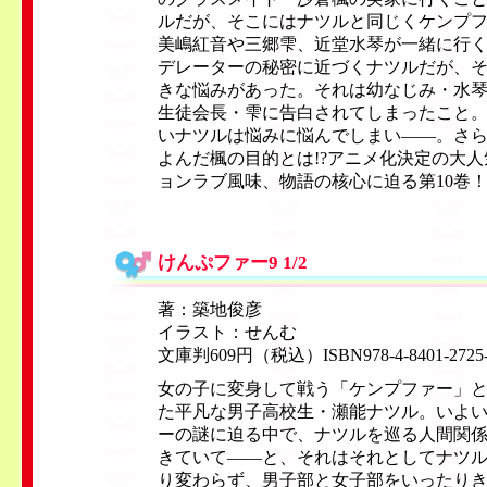
ルだが、そこにはナツルと同じくケンプ
美嶋紅音や三郷雫、近堂水琴が一緒に行
デレーターの秘密に近づくナツルだが、
きな悩みがあった。それは幼なじみ・水
生徒会長・雫に告白されてしまったこと
いナツルは悩みに悩んでしまい——。さ
よんだ楓の目的とは!?アニメ化決定の大
ョンラブ風味、物語の核心に迫る第10巻
けんぷファー9 1/2
著：築地俊彦
イラスト：せんむ
文庫判609円（税込）ISBN978-4-8401-2725
女の子に変身して戦う「ケンプファー」
た平凡な男子高校生・瀬能ナツル。いよ
ーの謎に迫る中で、ナツルを巡る人間関
きていて——と、それはそれとしてナツ
り変わらず、男子部と女子部をいったり