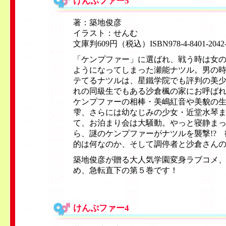
けんぷファー5
著：築地俊彦
イラスト：せんむ
文庫判609円（税込）ISBN978-4-8401-2042
「ケンプファー」に選ばれ、戦う時は女
ようになってしまった瀬能ナツル。男の
テてるナツルは、星鐵学院でも評判の美
れの同級生でもある沙倉楓の家にお呼ば
ケンプファーの相棒・美嶋紅音や美貌の
雫、さらには幼なじみの少女・近堂水琴
て、お泊まり会は大騒動。やっと寝静ま
ら、謎のケンプファーがナツルを襲撃!?
的は何なのか、そして調停者と沙倉さん
築地俊彦が贈る大人気学園変身ラブコメ
め、急転直下の第５巻です！
けんぷファー4