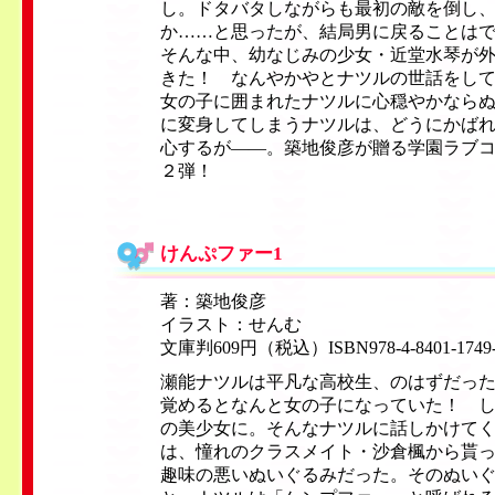
し。ドタバタしながらも最初の敵を倒し
か……と思ったが、結局男に戻ることは
そんな中、幼なじみの少女・近堂水琴が
きた！ なんやかやとナツルの世話をし
女の子に囲まれたナツルに心穏やかなら
に変身してしまうナツルは、どうにかば
心するが——。築地俊彦が贈る学園ラブ
２弾！
けんぷファー1
著：築地俊彦
イラスト：せんむ
文庫判609円（税込）ISBN978-4-8401-1749
瀬能ナツルは平凡な高校生、のはずだっ
覚めるとなんと女の子になっていた！ 
の美少女に。そんなナツルに話しかけて
は、憧れのクラスメイト・沙倉楓から貰
趣味の悪いぬいぐるみだった。そのぬい