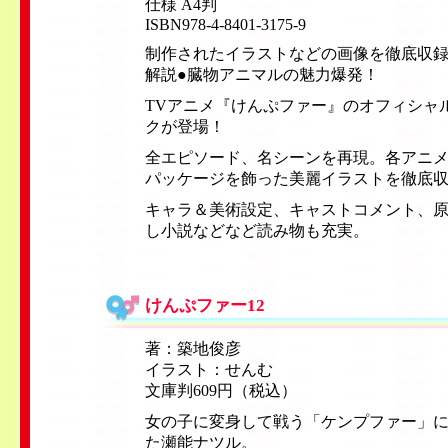
仕様 A4判
ISBN978-4-8401-3175-9
制作されたイラストなどの画像を徹底収録
解説●臓物アニマルの魅力爆発！
TVアニメ『けんぷファー』のオフィシャ
クが登場！
全エピソード、名シーンを再現。各アニ
パッケージを飾った美麗イラストを徹底
キャラ＆美術設定、キャストコメント、
し小説などなど読み物も充実。
けんぷファー12
著：築地俊彦
イラスト：せんむ
文庫判609円（税込）
女の子に変身して戦う「ケンプファー」
た瀬能ナツル。