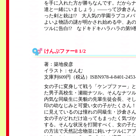
を手に入れた方が勝ちなんです。だから
達と一緒にいましょう」——って沙倉さ
った剣と銃は!? 大人気の学園ラブコメ
よいよ物語の謎が明かされ始める中、あ
ツルに告白!? なドキドキハラハラの第9
けんぷファー8 1/2
著：築地俊彦
イラスト：せんむ
文庫判609円（税込）ISBN978-4-8401-2453
女の子に変身して戦う「ケンプファー」
た男子高校生・瀬能ナツル。そんなナツ
内気な同級生に美貌の先輩生徒会長、そ
印の幼なじみと可愛い女の子がたくさん
に見えているのは憧れの同級生・沙倉さ
女の子がどれだけ迫ってもまったく気づ
する。そんな状況を打開すべく、女の子
の方法で天然記念物並に鈍いナツルにア