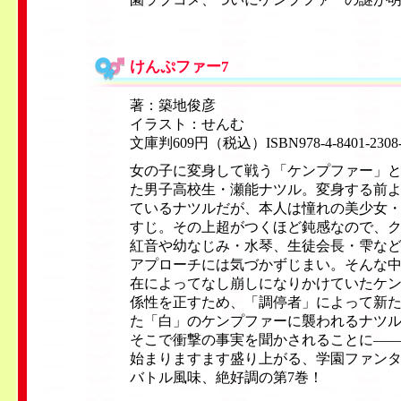
けんぷファー7
著：築地俊彦
イラスト：せんむ
文庫判609円（税込）ISBN978-4-8401-2308
女の子に変身して戦う「ケンプファー」
た男子高校生・瀬能ナツル。変身する前
ているナツルだが、本人は憧れの美少女
すじ。その上超がつくほど鈍感なので、
紅音や幼なじみ・水琴、生徒会長・雫な
アプローチには気づかずじまい。そんな
在によってなし崩しになりかけていたケ
係性を正すため、「調停者」によって新
た「白」のケンプファーに襲われるナツ
そこで衝撃の事実を聞かされることに—
始まりますます盛り上がる、学園ファン
バトル風味、絶好調の第7巻！