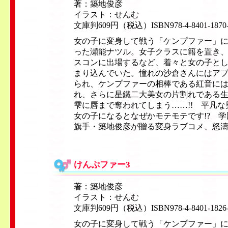
著：築地俊彦
イラスト：せんむ
文庫判609円（税込）ISBN978-4-8401-1870
女の子に変身して戦う「ケンプファー」
った瀬能ナツル。女子クラスに籍を置き
スコンに出場するなど、着々と女の子と
まり込んでいた。憧れの沙倉さんにはア
られ、ケンプファーの相棒である紅音に
れ、さらに星鐵二大美女の片割れである
雫に唇まで奪われてしまう……!! 平凡
女の子になるとなぜかモテモテです!? 
旗手・築地俊彦が贈る変身ラブコメ、怒
けんぷファー3
著：築地俊彦
イラスト：せんむ
文庫判609円（税込）ISBN978-4-8401-1826
女の子に変身して戦う「ケンプファー」