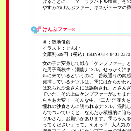
けることに——？ ラブバトル増量、そ
やすみのけんぷファー、キスがテーマの
けんぷファー8
著：築地俊彦
イラスト：せんむ
文庫判609円（税込）ISBN978-4-8401-2370
女の子に変身して戦う「ケンプファー」
た男子高校生・瀬能ナツル。せっかく泊
ルに来ているというのに、普段通りの鈍
発揮しているナツルは、雫にはからかわ
は怒られ沙倉さんには誤解され、とさん
ていた。その上白ケンプファーがまたま
らさあ大変！ そんな中、“二人で”花火
憧れの沙倉さんに誘われるナツル。混乱
んでついていくと、なんだか積極的に迫
ツルさん、お願いがあります。雫ちゃん
ってください」って、ええっ!? 大人気
園ラブコメ、ついにケンプファーの謎が明