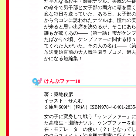
た平凡な高校生・瀬能ナツル。美貌の生
の命令で男子部と女子部の両方に籍を置
変な毎日を送っていた。ある日、女子部
から合コンに誘われたナツルは、憧れの
が来ると思い出席を決めるが、そこにあ
誰もが驚くあの——（第一話）雫がケン
たばかりの頃、ケンプファーに関する様
てくれた人がいた。その人の名は——（
放送開始直前の大人気学園ラブコメ、過
かになる短編集！
けんぷファー10
著：築地俊彦
イラスト：せんむ
文庫判609円（税込）ISBN978-4-8401-2835
女の子に変身して戦う「ケンプファー」
た高校生・瀬能ナツル。ケンプファーを
在・モデレーターの使い（？）となって
のクラスメイト・沙倉楓の実家に行くこ