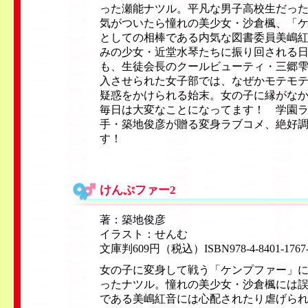
った瀬能ナツル。平凡な男子高校生だっ
気がついたら憧れの美少女・沙倉楓、「
としての相棒である内気な図書委員美嶋
みの少女・近堂水琴たちに振り回される
も、生徒会長のクールビューティ・三郷
入させられた女子部では、なぜかモテモ
疑惑をかけられる始末。女の子に縁がな
毎日は大変なことになってます！ 学園
手・築地俊彦が贈る変身ラブコメ、絶好
す！
けんぷファー2
著：築地俊彦
イラスト：せんむ
文庫判609円（税込）ISBN978-4-8401-1767
女の子に変身して戦う「ケンプファー」
ったナツル。憧れの美少女・沙倉楓には
である美嶋紅音には心配されたり虐げら