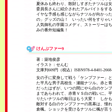
夏休みも終わり、散財しすぎたナツルは女
委員長さんに紹介されたアルバイトをす
イヤな予感も感じながらナツルが向かっ
の」グッズの山！ いったい何をすりゃい
人気御礼の学園コメディ、ストーリーは
みの番外短編集！
けんぷファー9
著：築地俊彦
イラスト：せんむ
文庫判609円（税込）ISBN978-4-8401-2668
女の子に変身して戦う「ケンプファー」
た平凡な男子高校生・瀬能ナツル。赤と
だったはずが、いつの間にやら白のケン
まであらわれて、赤青ＶＳ白の戦いに。
りたいナツルの毎日はもう大変！ しか
敵対する白のケンプファーの黒幕は、憧
倉楓。ショックを受けるナツルに楓が言