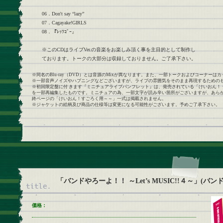
06．Don't say “lazy”
07．Cagayake!GIRLS
08．『ﾚｯﾂｺﾞｰ』
※このCDはライブVer.の音楽をお楽しみ頂く事を主目的として制作し
ております。トークの大部分は収録しておりません。ご了承下さい。
※同名のBlu-ray（DVD）とは音源のMixが異なります。また、一部トークおよびコーナー
※一部音声ノイズやハプニングなどございますが、ライブの雰囲気をそのまま再現するための
※初回限定盤に付 きます『ミニチュアライブパンフレット』は、発売されている「けいおん！
を一部再編集したものです。ミニチュアの為、一部文字が読み辛い箇所がございますが、あらか
終ページの「けいおん！すごろく用～～」一式は掲載されません。
※ジャケットの絵柄及び商品の仕様等は変更になる可能性がございます。予めご了承下さい。
「バンドやろーよ！！ ～Let’s MUSIC!!４～」(
価格：