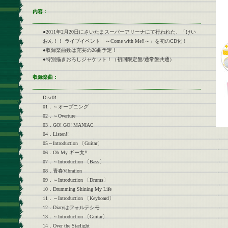
内容：
●2011年2月20日にさいたまスーパーアリーナにて行われた、「けい
おん！！ ライブイベント ～Come with Me!!～」を初のCD化！
●収録楽曲数は充実の26曲予定！
●特別描きおろしジャケット！（初回限定盤/通常盤共通）
収録楽曲：
Disc01
01．～オープニング
02．～Overture
03．GO! GO! MANIAC
04．Listen!!
05～Introduction 〔Guitar〕
06．Oh My ギー太!!
07．～Introduction 〔Bass〕
08．青春Vibration
09．～Introduction 〔Drums〕
10．Drumming Shining My Life
11．～Introduction 〔Keyboard〕
12．Diaryはフォルテシモ
13．～Introduction 〔Guitar〕
14．Over the Starlight