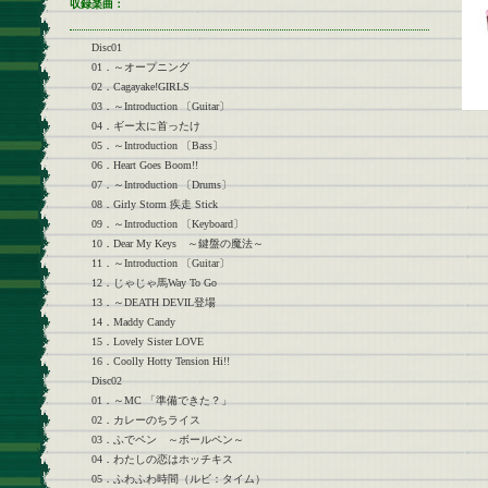
収録楽曲：
Disc01
01．～オープニング
02．Cagayake!GIRLS
03．～Introduction 〔Guitar〕
04．ギー太に首ったけ
05．～Introduction 〔Bass〕
06．Heart Goes Boom!!
07．～Introduction 〔Drums〕
08．Girly Storm 疾走 Stick
09．～Introduction 〔Keyboard〕
10．Dear My Keys ～鍵盤の魔法～
11．～Introduction 〔Guitar〕
12．じゃじゃ馬Way To Go
13．～DEATH DEVIL登場
14．Maddy Candy
15．Lovely Sister LOVE
16．Coolly Hotty Tension Hi!!
Disc02
01．～MC 「準備できた？」
02．カレーのちライス
03．ふでペン ～ボールペン～
04．わたしの恋はホッチキス
05．ふわふわ時間（ルビ：タイム）