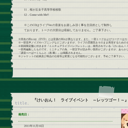
11．桜が丘女子高等学校校歌
12．Come with Me!!
※このCDはライブVer.の音楽をお楽しみ頂く事を主目的として制作し
ております。トークの大部分は収録しておりません。ご了承下さい。
※同名のBlu-ray（DVD）とは音源のMixが異なります。また、一部トークおよびコーナー
※一部音声ノイズやハプニングなどございますが、ライブの雰囲気をそのまま再現するための
※初回限定盤に付きます『ミニチュアライブパンフレット』は、発売されている「けいおん！！ ライブイ
一部再編集したものです。ミニチュアの為、一部文字が読み辛い箇所がございますが、あらか
「講堂ぺーぱーくらふと（表/裏）」は掲載されません。
※ジャケットの絵柄及び商品の仕様等は変更になる可能性がございます。予めご了承下さい。
『けいおん！ ライブイベント ～レッツゴー！～』LI
発売日：
2011年11月16日