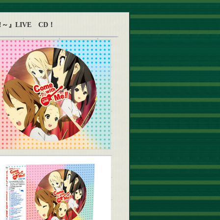
!～』LIVE CD！