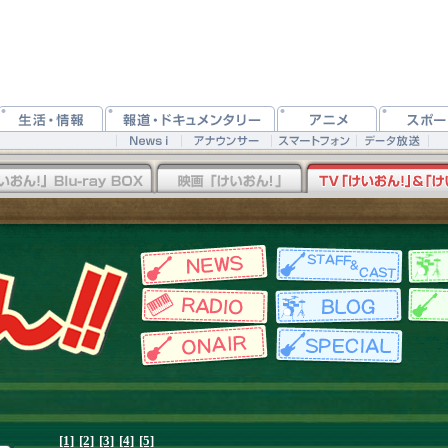
[1]
[2]
[3]
[4]
[5]