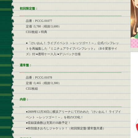
初回限定盤：
品番：PCCG.01077
定価 \3,780（税抜\3,600）
CD2枚組＋特典
●「けいおん！ ライブイベント ～レッツゴー！～」公式パンフレッ
トを再編集した『ミニチュアライブパンフレット』（B６変形サイ
ズ）付/●透明ケース入/●デジパック仕様
通常盤：
品番：PCCG.01078
定価 \3,465（税抜\3,300）
CD2枚組
内容：
●2009年12月30日に横浜アリーナにて行われた「けいおん！ ライブイ
ベント ～レッツゴー！～」を初のCD化！
●収録楽曲数は充実の16曲予定！
●特別描きおろしジャケット！（初回限定盤/通常盤共通）