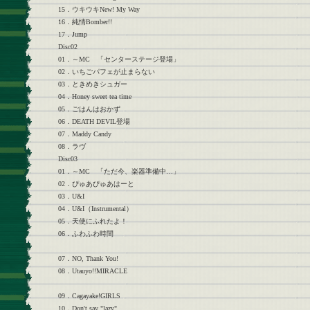
15．ウキウキNew! My Way
16．純情Bomber!!
17．Jump
Disc02
01．～MC 「センターステージ登場」
02．いちごパフェが止まらない
03．ときめきシュガー
04．Honey sweet tea time
05．ごはんはおかず
06．DEATH DEVIL登場
07．Maddy Candy
08．ラヴ
Disc03
01．～MC 「ただ今、楽器準備中…」
02．ぴゅあぴゅあはーと
03．U&I
04．U&I（Instrumental）
05．天使にふれたよ！
06．ふわふわ時間
07．NO, Thank You!
08．Utauyo!!MIRACLE
09．Cagayake!GIRLS
10．Don't say "lazy"