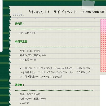
『けいおん！！ ライブイベント ～Come with Me!
発売日：
2011年11月16日
初回限定盤：
品番：PCCG.01079
定価 \4,305（税抜\4,100）
CD3枚組＋特典
●「けいおん！ ライブイベント ～Come with Me!!～」公式パンフレッ
トを再編集した『ミニチュアライブパンフレット』（B６変形サイ
ズ）付/●透明ケース入/●デジパック仕様
通常盤：
品番：PCCG.01080
定価 \3,990（税抜\3,800）
CD3枚組