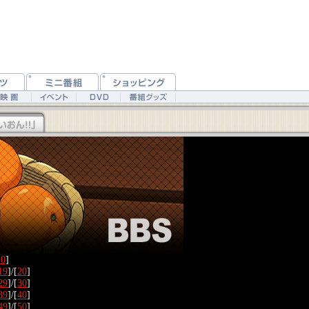
10
]
19
]/[
20
]
29
]/[
30
]
39
]/[
40
]
49
]/[
50
]