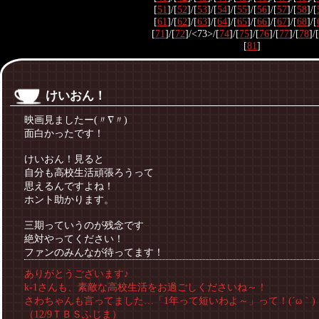
[
51
]/[
52
]/[
53
]/[
54
]/[
55
]/[
56
]/[
57
]/[
58
]/[
[
61
]/[
62
]/[
63
]/[
64
]/[
65
]/[
66
]/[
67
]/[
68
]/[
[
71
]/[
72
]/<73>/[
74
]/[
75
]/[
76
]/[
77
]/[
78
]/[
[
81
]
けいおん！
映画見ましたー(〃∇〃)
面白かったです！
けいおん！見ると
自分も高校生活頑張ろうって
思えるんですよね！
ホント助かります。
三期っていうのが残念です
絶対やってください！
ファンのみんなが待ってます！
ありがとうございます♪
k-1さんも、素敵な高校生活をお過ごしくださいね～！
さわちゃんも言ってました…「1年って短いわよ～」って！(´ω｀)
（12/9ＴＢＳふじま）