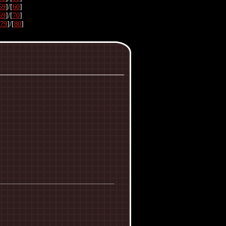
59
]/[
60
]
69
]/[
70
]
79
]/[
80
]