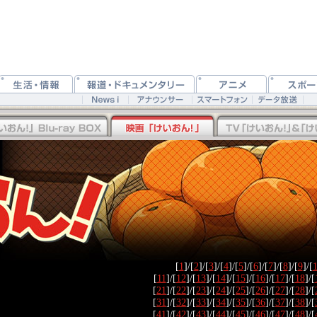
[
1
]/[
2
]/[
3
]/[
4
]/[
5
]/[
6
]/[
7
]/[
8
]/[
9
]/[
[
11
]/[
12
]/[
13
]/[
14
]/[
15
]/[
16
]/[
17
]/[
18
]/[
[
21
]/[
22
]/[
23
]/[
24
]/[
25
]/[
26
]/[
27
]/[
28
]/[
[
31
]/[
32
]/[
33
]/[
34
]/[
35
]/[
36
]/[
37
]/[
38
]/[
[
41
]/[
42
]/[
43
]/[
44
]/[
45
]/[
46
]/[
47
]/[
48
]/[