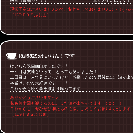
映画も最高です！！ 三期の予定はなくても、三期
現状予定はございませんので、制作もしておりませんよ～！(＞ω＜
（12/9ＴＢＳふじま）
I&#9829;けいおん！です
けいおん映画面白かったです！
一回目は友達といって、とっても笑いました！
二日目は一人で見にいったけど、感動したのか最後には、涙が出
本当けいおん大好きです！！！
これからも続く事を誰より願ってます！
ありがとうございますっ♪
私も何十回も観てるのに、まだ涙が出ちゃうます(´；ω；｀)
これからも、ぜひぜひ唯たちの応援、よろしくお願いいたします
（12/9ＴＢＳふじま）