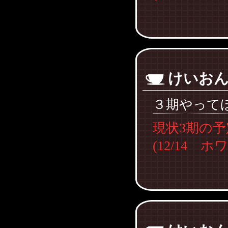
けいお
３期やって
現状3期の
(12/14 