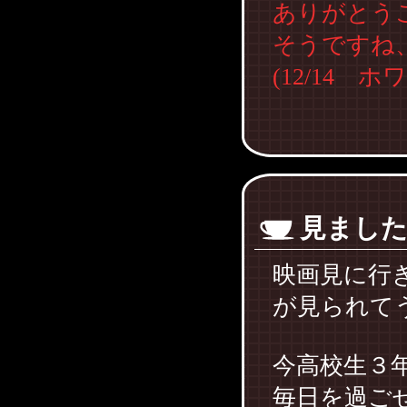
ありがとう
そうですね
(12/14 
見まし
映画見に行
が見られて
今高校生３
毎日を過ご