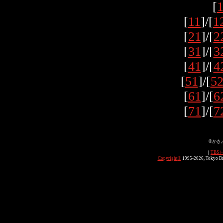
[
[
11
]/[
1
[
21
]/[
2
[
31
]/[
3
[
41
]/[
4
[
51
]/[
5
[
61
]/[
6
[
71
]/[
7
©かき
｜
TBS
Copyright
©
1995-2026, Tokyo Bro