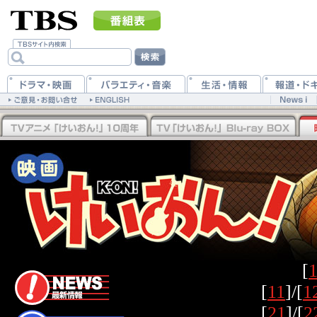
[
[
11
]/[
1
[
21
]/[
2