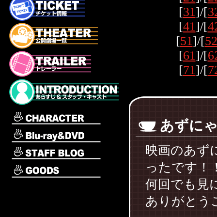
[
31
]/[
3
[
41
]/[
4
[
51
]/[
5
[
61
]/[
6
[
71
]/[
7
あずに
映画のあず
ったです！
何回でも見
ありがとう