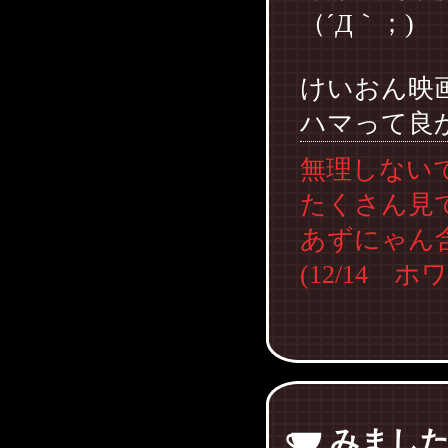
（´Д｀；)
けいおん映
ハマって良
無理しない
たくさん見
あずにゃん
(12/14 
みまし