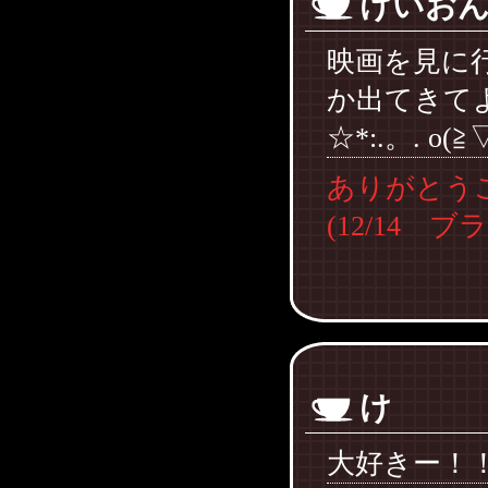
けいお
映画を見に
か出てきて
☆*:.。. o(≧
ありがとう
(12/14 
け
大好きー！