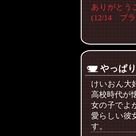
ありがとう
(12/14 
やっぱ
けいおん大
高校時代が
女の子でよ
愛らしい彼
す。