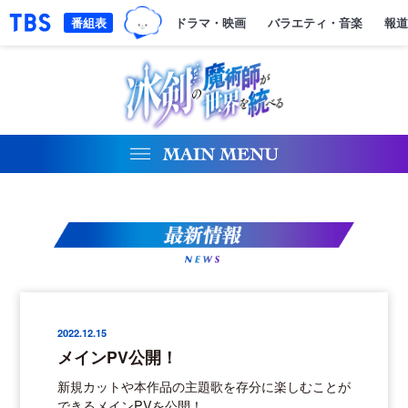
TBSグループキャラクター『ワクテ
「TBSテレビ｜ときめくときを。」トップページ
番組表
ドラマ・映画
バラエティ・音楽
報道
NEWS
2022.12.15
メインPV公開！
新規カットや本作品の主題歌を存分に楽しむことが
できるメインPVを公開！