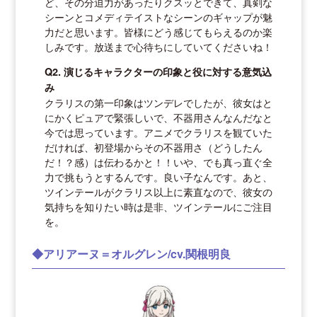
ど、その分迫力があったりクスッとできて、真剣な
シーンとコメディテイストなシーンのギャップが魅
力だと思います。皆様にどう感じてもらえるのか楽
しみです。放送まで心待ちにしていてくださいね！
Q2. 演じるキャラクターの印象と役に対する意気込
み
クラリスの第一印象はツンデレでしたが、彼女はと
にかくピュアで緊張しいで、不器用さんなんだなと
今では思っています。アニメでクラリスを観ていた
だければ、初登場からその不器用さ（どうしたん
だ！？感）は伝わるかと！！いや、でも真っ直ぐ全
力で挑もうとするんです。良い子なんです。あと、
ツインテールがクラリス以上に素直なので、彼女の
気持ちを知りたい時は是非、ツインテールにご注目
を。
◆アリアーヌ＝オルグレン/cv.関根明良