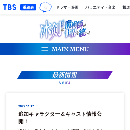
「TBSテレビ｜ときめくときを。」トップページ
番組表
ドラマ・映画
バラエティ・音楽
報道
NEWS
2022.11.17
追加キャラクター＆キャスト情報公
開！