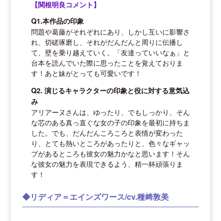
【関根明良コメント】
Q1.本作品の印象
問題や葛藤がそれぞれにあり、しかし互いに影響さ
れ、切磋琢磨し、それがだんだんと周りに伝播し
て、壁を乗り越えていく。「友達っていいなぁ」と
台本を読んでいた際に思ったことを覚えておりま
す！あと妹がとっても可愛いです！
Q2. 演じるキャラクターの印象と役に対する意気込
み
アリアーヌさんは、ゆったり、でもしっかり、そん
な芯のある真っ直ぐな女の子の印象を最初に持ちま
した。でも、だんだんころころと表情が変わった
り、とても熱いところがあったりと、色々なギャッ
プがあるところも彼女の魅力かなと思います！そん
な彼女の魅力を表現できるよう、精一杯頑張りま
す！
◆リディア＝エインズワース/cv.種﨑敦美