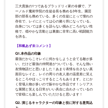
三大貴族の1つであるブラッドリィ家の令嬢で、ア
ーノルド魔術学院の生徒会長を務める3年生。園芸
部の部長も務めている。多くの生徒にとって憧れの
存在で、レイにとっては心の拠り所になっている。
自身については多くを語らない掴みどころがない性
格で、穏やかな言動とは裏腹に非常に高い戦闘能力
を誇る。
【和氣あず未コメント】
Q1.本作品の印象
最強だからこそレイに何かをしようと企てる敵が多
い、だけど最強の仲間達がついている、そんな熱い
友情物語だと思いました！あまり表情を出さない真
面目なレイと、レイの周りの友人達の温度差に笑え
るところやほっこりするところもあります。とにか
く登場人物が多いので賑やかな作品です！シリアス
な展開と笑える日常がいい具合に合わさっているの
で皆様にも楽しんでいただけると思います！
Q2. 演じるキャラクターの印象と役に対する意気込
み