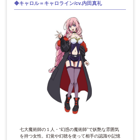
◆キャロル＝キャロライン/cv.内田真礼
七大魔術師の１人・“幻惑の魔術師”で妖艶な雰囲気
を持つ女性。幻覚や幻聴を使って相手の認識や記憶