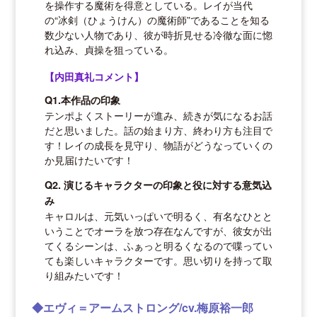
を操作する魔術を得意としている。レイが当代
の“冰剣（ひょうけん）の魔術師”であることを知る
数少ない人物であり、彼が時折見せる冷徹な面に惚
れ込み、貞操を狙っている。
【内田真礼コメント】
Q1.本作品の印象
テンポよくストーリーが進み、続きが気になるお話
だと思いました。話の始まり方、終わり方も注目で
す！レイの成長を見守り、物語がどうなっていくの
か見届けたいです！
Q2. 演じるキャラクターの印象と役に対する意気込
み
キャロルは、元気いっぱいで明るく、有名なひとと
いうことでオーラを放つ存在なんですが、彼女が出
てくるシーンは、ふぁっと明るくなるので喋ってい
ても楽しいキャラクターです。思い切りを持って取
り組みたいです！
◆エヴィ＝アームストロング/cv.梅原裕一郎