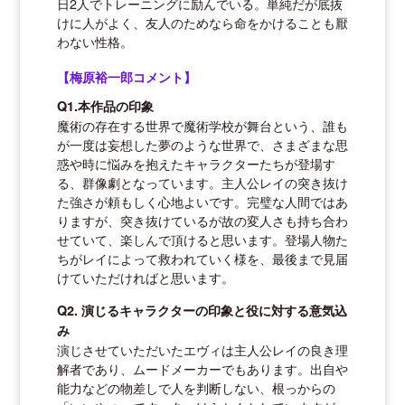
日2人でトレーニングに励んでいる。単純だが底抜
けに人がよく、友人のためなら命をかけることも厭
わない性格。
【梅原裕一郎コメント】
Q1.本作品の印象
魔術の存在する世界で魔術学校が舞台という、誰も
が一度は妄想した夢のような世界で、さまざまな思
惑や時に悩みを抱えたキャラクターたちが登場す
る、群像劇となっています。主人公レイの突き抜け
た強さが頼もしく心地よいです。完璧な人間ではあ
りますが、突き抜けているが故の変人さも持ち合わ
せていて、楽しんで頂けると思います。登場人物た
ちがレイによって救われていく様を、最後まで見届
けていただければと思います。
Q2. 演じるキャラクターの印象と役に対する意気込
み
演じさせていただいたエヴィは主人公レイの良き理
解者であり、ムードメーカーでもあります。出自や
能力などの物差しで人を判断しない、根っからの