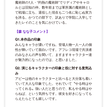
魔術師の1人・“灼熱の魔術師”でリディアやキャロ
ルとは旧知の仲。数年前までは軍所属の魔術師とし
て戦場に立ち、退役した現在も二つ名に恥じぬ実力
を誇る。かつての部下で、訳ありで学院に入学して
きたレイのことを気にかけている。
【森 なな子コメント】
Q1.本作品の印象
みんなキャラが濃いですね。登場人物一人一人の個
性が輝いていて面白いです。アフレコ現場で共演者
のみなさんの声を聞いて、ますますキャラクター達
が魅力的になったのでは、と思いました。
Q2. 演じるキャラクターの印象と役に対する意気込
み
アビーは他のキャラクターと比べると大分落ち着い
ていて大人な印象でした。それでいて〝やる時はや
ってくれる〟強い人だと思うので、私もやる時はや
らねば、という気持ちです。彼女を好きになっても
らえたらとても嬉しいです。