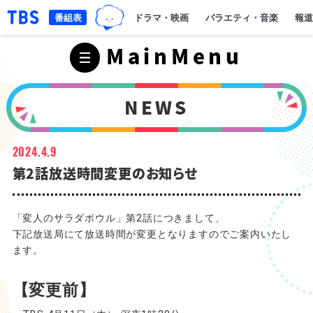
TBSグループキャラクター『ワクテ
「TBSテレビ｜ときめくときを。」トップページ
番組表
ドラマ・映画
バラエティ・音楽
報道
MainMenu
NEWS
2024.4.9
第2話放送時間変更のお知らせ
「変人のサラダボウル」第2話につきまして、
下記放送局にて放送時間が変更となりますのでご案内いたし
ます。
【変更前】