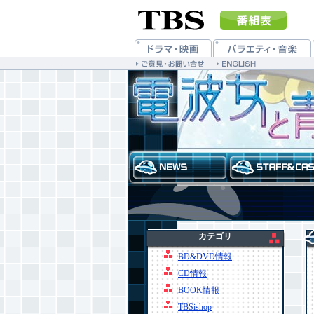
カテゴリ
BD&DVD情報
CD情報
BOOK情報
TBSishop