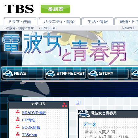
[1]
カテゴリ
BD&DVD情報
電波女と青春男
CD情報
データ
BOOK情報
著者：入間人間
TBSishop
イラスト/作画：ブリキ