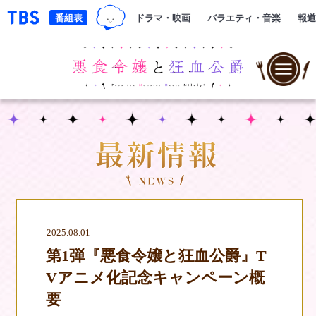
TBSグループキャラクター『ワクテ
「TBSテレビ｜ときめくときを。」トップページ
番組表
ドラマ・映画
バラエティ・音楽
報道
N
2025.08.01
第1弾『悪食令嬢と狂血公爵』T
Vアニメ化記念キャンペーン概
要