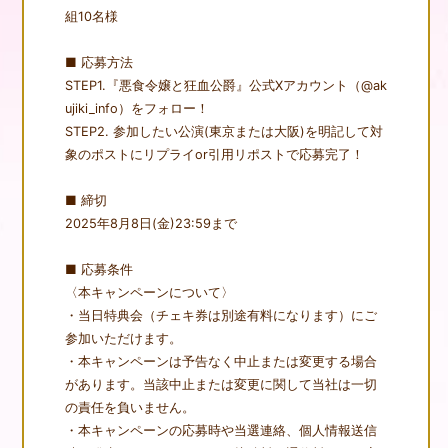
組10名様
S
TAFF&CAST
■ 応募方法
STEP1.『悪食令嬢と狂血公爵』公式Xアカウント（@ak
C
HARACTER
ujiki_info）をフォロー！
STEP2. 参加したい公演(東京または大阪)を明記して対
M
OVIE
象のポストにリプライor引用リポストで応募完了！
M
USIC
■ 締切
2025年8月8日(金)23:59まで
B
lu-ray
■ 応募条件
B
OOKS
〈本キャンペーンについて〉
・当日特典会（チェキ券は別途有料になります）にご
S
PECIAL
参加いただけます。
・本キャンペーンは予告なく中止または変更する場合
があります。当該中止または変更に関して当社は一切
の責任を負いません。
MENU CLOSE
・本キャンペーンの応募時や当選連絡、個人情報送信