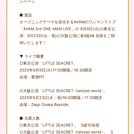
ンペーン
■ 賞品
オープニングテーマを担当するAVAMのワンマンライブ
「AVAM 3rd ONE-MAN LIVE」の 9月9日(火)の東京公
演、9月23日(火・祝)の大阪公演に各𝟓組𝟏𝟎 名様をご招
待いたします！
▼ ライブ概要
○東京公演「LITTLE SEACRET」
2025年9月9日(火)17:00開場／18:30開演
会場：豊洲PIT
○大阪公演「LITTLE SEACRET -twisted world-」
2025年9月23日(火・祝)16:00開場／17:30開演
N
EWS
会場：Zepp Osaka Bayside
O
NAIR
■ 当選人数
○東京公演「LITTLE SEACRET」 5組10名様
S
TORY
○大阪公演「LITTLE SEACRET -twisted world-」 5