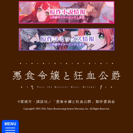
TV
©星彼方・講談社／「悪食令嬢と狂血公爵」製作委員会
Copyright©
1995-2026, Tokyo Broadcasting System Television, Inc. All Rights Reserved.