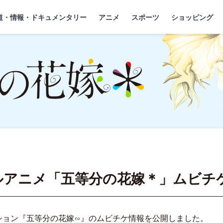
』
ジ
道・情報・ドキュメンタリー
アニメ
スポーツ
ショッピング
ルアニメ「五等分の花嫁＊」ムビチ
ション『五等分の花嫁∽』のムビチケ情報を公開しました。