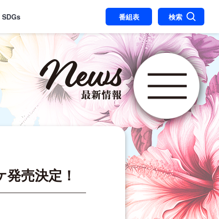
SDGs
番組表
検索
五等
ケ発売決定！