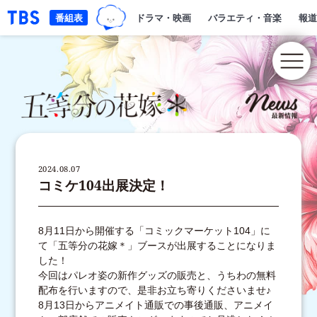
TBSグループキャラクター『ワクテ
「TBSテレビ｜ときめくときを。」トップページ
番組表
ドラマ・映画
バラエティ・音楽
報道
2024.08.07
コミケ104出展決定！
8月11日から開催する「コミックマーケット104」に
て「五等分の花嫁＊」ブースが出展することになりま
した！
今回はパレオ姿の新作グッズの販売と、うちわの無料
配布を行いますので、是非お立ち寄りくださいませ♪
8月13日からアニメイト通販での事後通販、アニメイ