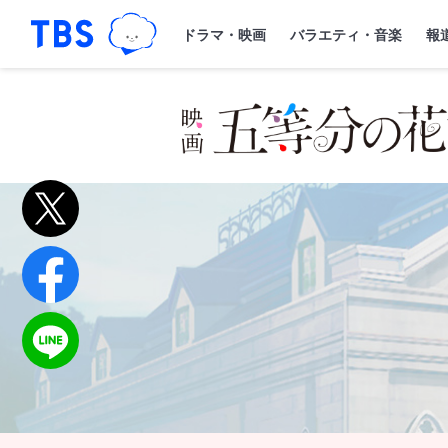
TBSグループキャラクター『ワクティ
「TBSテレビ｜ときめくときを。」トップペー
ドラマ・映画
バラエティ・音楽
報