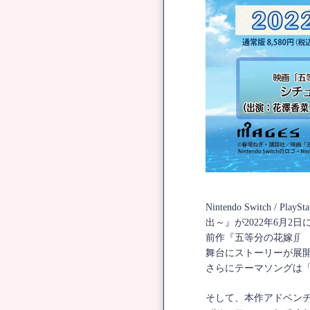
Nintendo Switc
出～』が2022年6月2
前作『五等分の花嫁∬
舞台にストーリーが展
さらにテーマソングは
そして、本作アドベンチャ