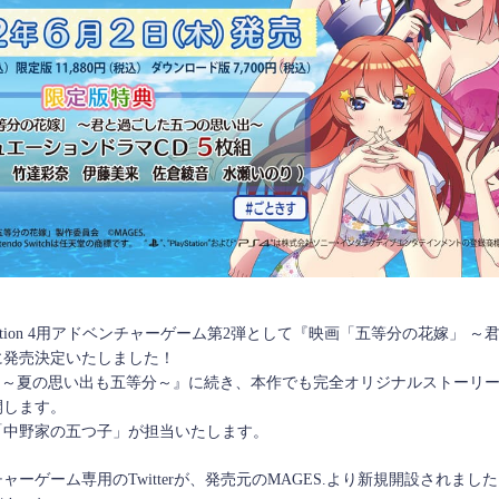
h / PlayStation 4用アドベンチャーゲーム第2弾として『映画「五等分の花嫁
日に発売決定いたしました！
 ～夏の思い出も五等分～』に続き、本作でも完全オリジナルストーリ
開します。
「中野家の五つ子」が担当いたします。
ーゲーム専用のTwitterが、発売元のMAGES.より新規開設されまし