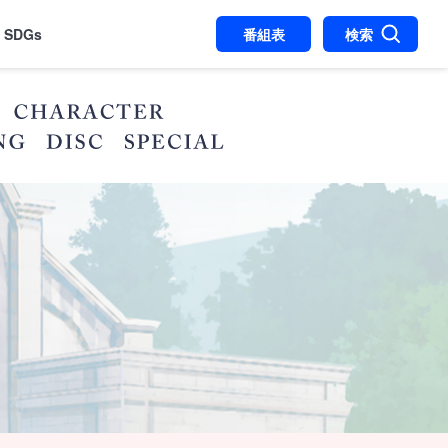
SDGs
番組表
検索
STAFF＆CAST
CHARACTER
STREAMING
DISC
SPECIAL