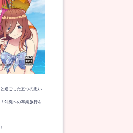
」 ～君と過ごした五つの思い
ー！沖縄への卒業旅行を
た！