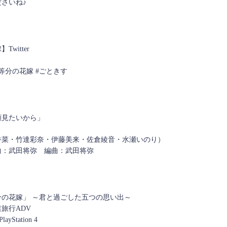
さいね♪
witter
等分の花嫁 #ごときす
顔見たいから」
香菜・竹達彩奈・伊藤美来・佐倉綾音・水瀬いのり）
曲：武田将弥 編曲：武田将弥
の花嫁」 ～君と過ごした五つの思い出～
旅行ADV
layStation 4