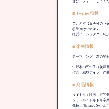
ぜひ、フォローしてくだ
■ Twitter情報
ごときす【五等分の花嫁】T
@5Hanayome_adv
推奨ハッシュタグ #五
■ 楽曲情報
テーマソング「君の笑
中野家の五つ子（花澤
作詞：結城アイラ 作
■ 商品情報
タイトル：映画「五等分
ジャンル：ドキドキ卒業
機種：Nintendo Switch / P