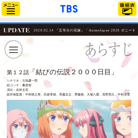
// Can also be used with $(document).ready()
「TBSテレビ」トップ
サイドメニュー
2020.02.14 『五等分の花嫁』「AnimeJapan 202
「結びの伝説２０００日目」
第１２話
シナリオ：大知慶一郎
絵コンテ：桑原智
演出：吉村文宏
総作画監督：中村路之将、氏家章雄、斉藤圭太、齊藤格、大塚八愛、高野晃久、中村深雪