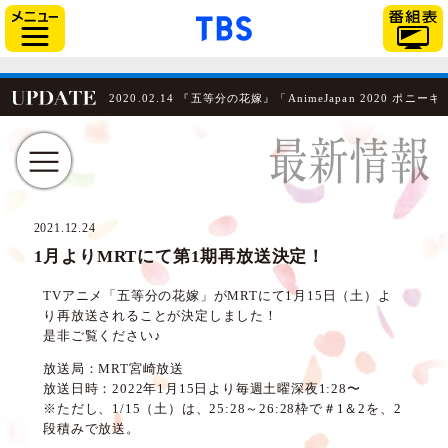
「TBSテレビ」トップ
サイドメニュー
2020.02.14 『五等分の花嫁』「AnimeJapan 202
2021.12.24
1月よりMRTにて第1期再放送決定！
TVアニメ「五等分の花嫁」がMRTにて1月15日（土）よ
り再放送されることが決定しました！
是非ご覧ください♪
放送局：MRT宮崎放送
放送日時：2022年1月15日より毎週土曜深夜1:28〜
※ただし、1/15（土）は、25:28～26:28枠で＃1＆2を、2
段積みで放送。