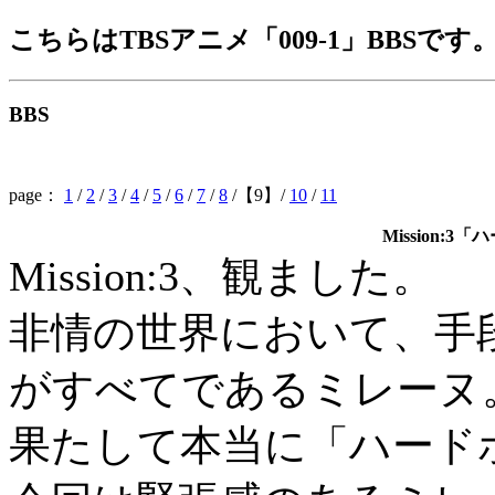
こちらはTBSアニメ「009-1」BBSです
BBS
page：
1
/
2
/
3
/
4
/
5
/
6
/
7
/
8
/【9】/
10
/
11
Mission:
Mission:3、観ました。
非情の世界において、手
がすべてであるミレーヌ
果たして本当に「ハード