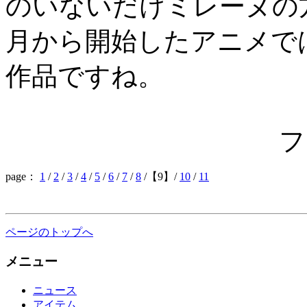
のいないだけミレーヌの
月から開始したアニメで
作品ですね。
フ
page：
1
/
2
/
3
/
4
/
5
/
6
/
7
/
8
/【9】/
10
/
11
ページのトップへ
メニュー
ニュース
アイテム