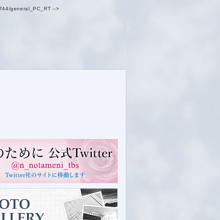
4744/general_PC_RT -->