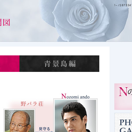
!-- /18733