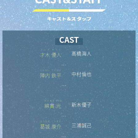
キャスト＆スタッフ
CAST
さいき
ゆうと
髙橋海人
才木
優人
…
じんない
てっぺい
中村倫也
陣内
鉄平
…
わたぬき
ひかる
新木優子
綿貫
光
…
かつらぎ
こうすけ
三浦誠己
葛城
康介
…