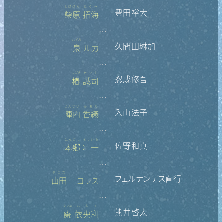
しばはら
たくみ
豊田裕大
柴原
拓海
…
いずみ
久間田琳加
泉
ルカ
…
つばき
せいじ
忍成修吾
椿
誠司
…
じんない
かおり
入山法子
陣内
香織
…
ほんごう
そういち
佐野和真
本郷
壮一
…
やまだ
フェルナンデス直行
山田
ニコラス
…
なつめ
いおり
熊井啓太
棗
依央利