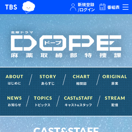
TBSグループキャラクター『ワクティ』
TBSテレビ｜ときめくときを。
番組表
About はじめに
Story あらすじ
Chart 相関図
News お知らせ
Topics トピックス
Cast&Staff
CAST&STAFF