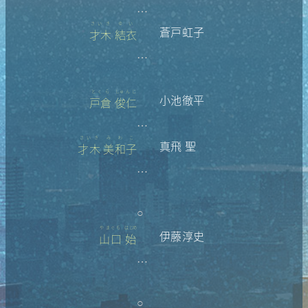
…
さいき
ゆい
蒼戸虹子
才木
結衣
…
とくら
しゅんじ
小池徹平
戸倉
俊仁
…
さいき
みわこ
真飛 聖
才木
美和子
…
○
やまぐち
はじめ
伊藤淳史
山口
始
…
○