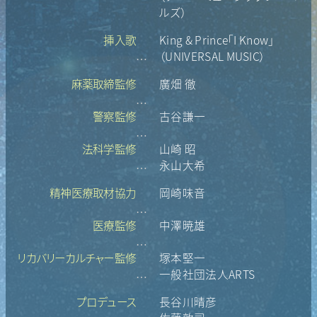
ルズ）
挿入歌
King & Prince「I Know」
（UNIVERSAL MUSIC）
…
麻薬取締監修
廣畑 徹
…
警察監修
古谷謙一
…
法科学監修
山崎 昭
永山大希
…
精神医療取材協力
岡崎味音
…
医療監修
中澤暁雄
…
リカバリーカルチャー監修
塚本堅一
一般社団法人ARTS
…
プロデュース
長谷川晴彦