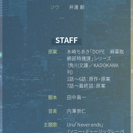
ジウ
井浦 新
…
STAFF
原案
木崎ちあき「DOPE 麻薬取
締部特捜課」シリーズ
…
（角川文庫／KADOKAWA
刊）
1話～6話：原作・原案
7話～最終話：原案
脚本
田中眞一
…
音楽
内澤崇仁
…
主題歌
Uru「Never ends」
（ソニー・ミュージックレーベ
…