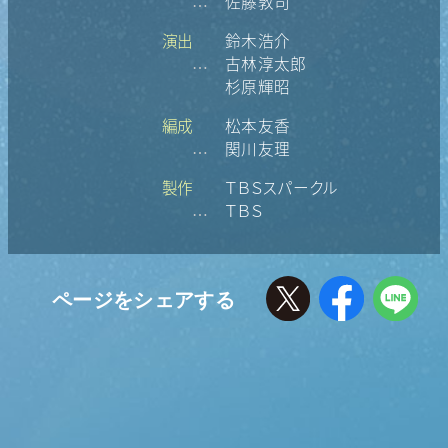
佐藤敦司
…
演出
鈴木浩介
古林淳太郎
…
杉原輝昭
編成
松本友香
関川友理
…
製作
ＴＢＳスパークル
ＴＢＳ
…
ページをシェアする