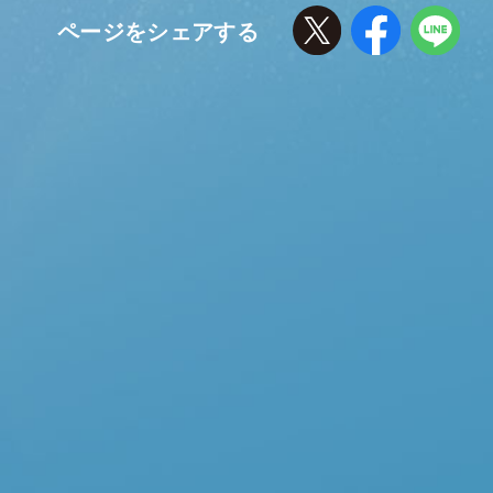
才木優人役 髙橋海人さん
ページをシェアする
僕が演じさせていただく才木優人は、特捜課に異動させ
られたばかりの新人の麻薬取締官で、正義感に溢れた真
っ直ぐな人間なんですが、人間臭さや弱いところ、ダサい
ところもあって･･･。でも何かそういうところがかっこいい
なと思える人間です。
最初にオファーをいただいた時は「僕で大丈夫なのか？」
という不安もあったんですけど、倫也さんとご一緒できる
と伺って、めちゃくちゃ安心して「お願いします！」と言わせ
ていただきました。倫也さんからは撮影現場でも毎日何
らかの養分を摂取させていただいていて･･･本当に髙橋
の教育係的な存在です（笑）。
初めて脚本を読んだ時は、「どうなるんだろう？」ってワク