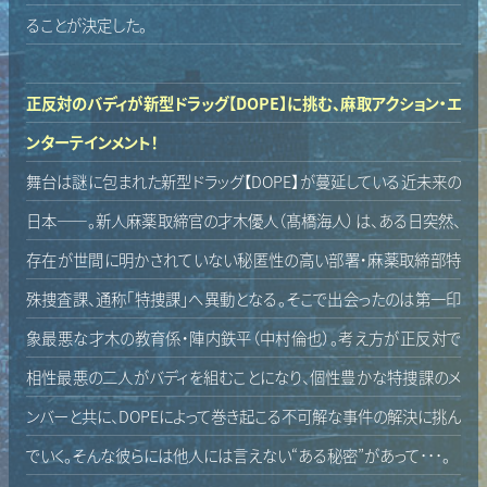
ることが決定した。
正反対のバディが新型ドラッグ【DOPE】に挑む、麻取アクション・エ
ンターテインメント！
舞台は謎に包まれた新型ドラッグ【DOPE】が蔓延している近未来の
日本――。新人麻薬取締官の才木優人（髙橋海人）は、ある日突然、
存在が世間に明かされていない秘匿性の高い部署・麻薬取締部特
殊捜査課、通称「特捜課」へ異動となる。そこで出会ったのは第一印
象最悪な才木の教育係・陣内鉄平（中村倫也）。考え方が正反対で
相性最悪の二人がバディを組むことになり、個性豊かな特捜課のメ
ンバーと共に、DOPEによって巻き起こる不可解な事件の解決に挑ん
でいく。そんな彼らには他人には言えない“ある秘密”があって･･･。