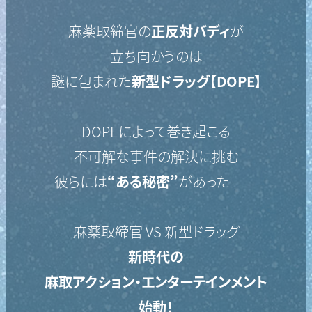
麻薬取締官の
正反対バディ
が
立ち向かうのは
謎に包まれた
新型ドラッグ【DOPE】
DOPEによって巻き起こる
不可解な事件の解決に挑む
彼らには
“ある秘密”
があった――
麻薬取締官 VS 新型ドラッグ
新時代の
麻取アクション・エンターテインメント
始動！