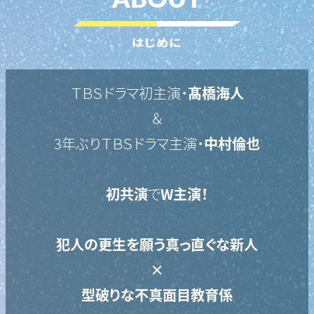
はじめに
ＴＢＳドラマ初主演・
髙橋海人
＆
3年ぶりＴＢＳドラマ主演・
中村倫也
初共演
で
W主演！
犯人の更生を願う
真っ直ぐな新人
×
型破りな不真面目教育係