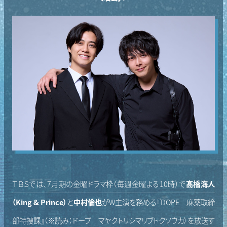
ＴＢＳでは、7月期の金曜ドラマ枠（毎週金曜よる10時）で
髙橋海人
（King & Prince）
と
中村倫也
がW主演を務める『DOPE 麻薬取締
部特捜課』（※読み：ドープ マヤクトリシマリブトクソウカ）を放送す