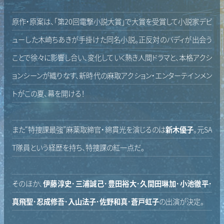
原作・原案は、「第20回電撃小説大賞」で大賞を受賞して小説家デビ
ューした木崎ちあきが手掛けた同名小説。正反対のバディが出会う
ことで徐々に影響し合い、変化していく熱き人間ドラマと、本格アクシ
ョンシーンが織りなす、新時代の麻取アクション・エンターテインメン
トがこの夏、幕を開ける！
また“特捜課最強”麻薬取締官・綿貫光を演じるのは
新木優子
。元SA
T隊員という経歴を持ち、特捜課の紅一点だ。
そのほか、
伊藤淳史
・
三浦誠己
・
豊田裕大
・
久間田琳加
・
小池徹平
・
真飛聖
・
忍成修吾
・
入山法子
・
佐野和真
・
蒼戸虹子
の出演が決定。