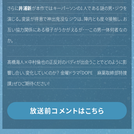
さらに
井浦新
が本作ではキーパーソンの1人である謎の男・ジウを
演じる。変装が得意で神出鬼没なジウは、陣内とも度々接触し、お
互い協力関係にある様子がうかがえるが･･･この男一体何者なの
か。
髙橋海人×中村倫也の正反対のバディが出会うことでどのように影
響し合い、変化していくのか？ 金曜ドラマ『DOPE 麻薬取締部特捜
課』ぜひご期待ください！
放送前コメントはこちら