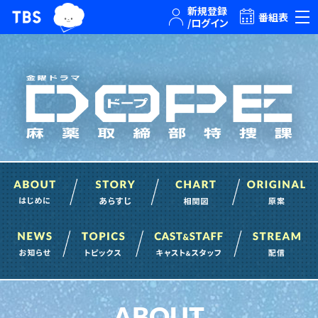
TBSグループキャラクター『ワクティ』
TBSテレビ｜ときめくときを。
番組表
About はじめに
Story あらすじ
Chart 相関図
News お知らせ
Topics トピックス
Cast&Staff
ABOUT