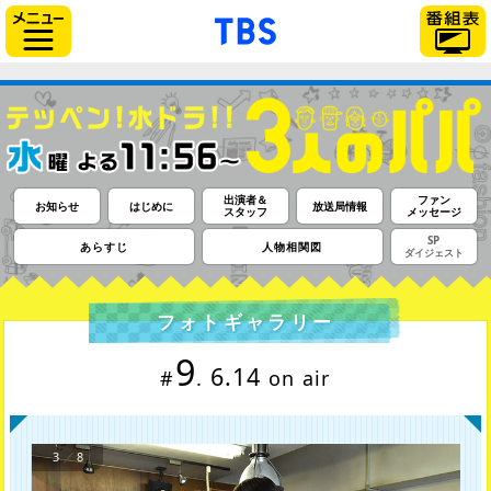
「TBSテレビ」トップページ
サイドメニュー
出演者＆
ファン
お知らせ
はじめに
放送局情報
スタッフ
メッセージ
SP
あらすじ
人物相関図
ダイジェスト
フォトギャラリー
9
6.14
#
.
on air
3
／
8