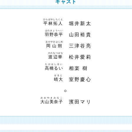
キャスト
ひらばやしたくと
堀井新太
平林拓人
はのきょうへい
山田裕貴
羽野恭平
おかやまはじめ
三津谷亮
岡山朔
わたなべはな
松井愛莉
渡辺華
たかはしるい
相楽 樹
高橋るい
はると
室野慶心
晴大
○
おおやまみなこ
濱田マリ
大山美奈子