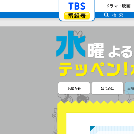
「TBSテレビ」ト
ドラマ・映画
番組表
検索
お知らせ
はじめに
出