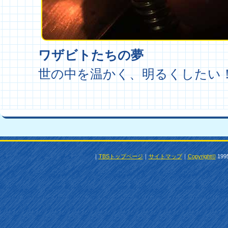
ワザビトたちの夢
世の中を温かく、明るくしたい
｜
TBSトップページ
｜
サイトマップ
｜
Copyright
©
1995