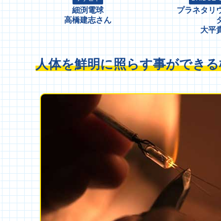
細渕電球
プラネタリ
高橋建志さん
大平
人体を鮮明に照らす事ができる