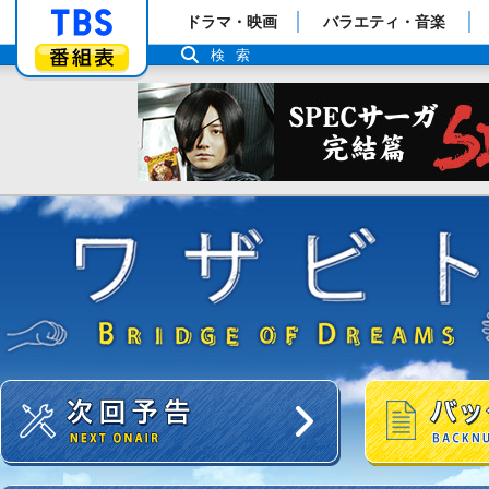
「TBSテレビ」トップページ
ドラマ・映画
バラエティ・音楽
番組表
検索