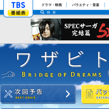
「TBSテレビ」トップページ
ドラマ・映画
バラエティ・音楽
番組表
検索