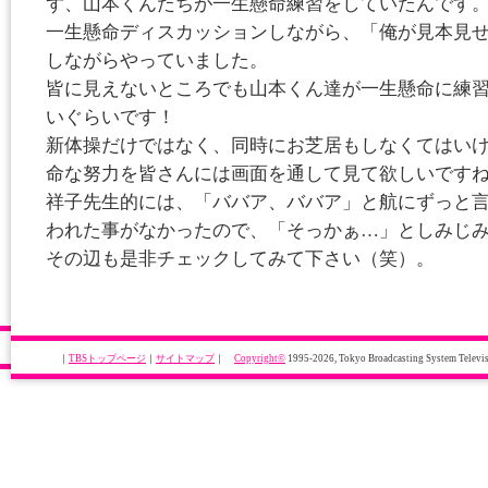
ず、山本くんたちが一生懸命練習をしていたんです
一生懸命ディスカッションしながら、「俺が見本見
しながらやっていました。
皆に見えないところでも山本くん達が一生懸命に練
いぐらいです！
新体操だけではなく、同時にお芝居もしなくてはい
命な努力を皆さんには画面を通して見て欲しいです
祥子先生的には、「ババア、ババア」と航にずっと
われた事がなかったので、「そっかぁ…」としみじ
その辺も是非チェックしてみて下さい（笑）。
｜
TBSトップページ
｜
サイトマップ
｜
Copyright
©
1995-2026, Tokyo Broadcasting System Televisi