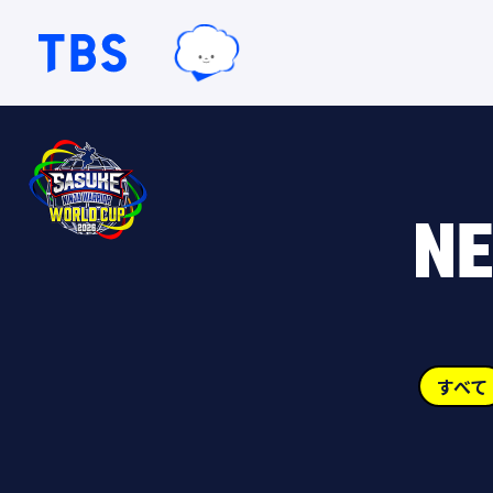
TBSグループキャラクター『ワクテ
TBSテレビ｜ときめくときを。
NE
すべて