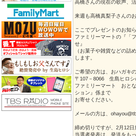
高橋さんの現在の歌声、
来週も高橋真梨子さんの
ここでプレゼントのお知
ファミリーマートの『「
せ』
（お菓子や雑貨などの詰め
します。
ご希望の方は、おハガキ
〒107－8066 生島ヒ
ファミリーマート おと
ション』係まで
お寄せください。
メールの方は、ohayou@t
締め切りですが、2月12
当選者発表は、発送をも