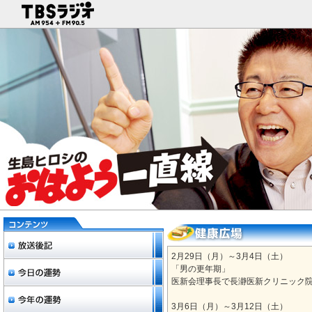
2月29日（月）～3月4日（土）
「男の更年期」
医新会理事長で長瀞医新クリニック
3月6日（月）～3月12日（土）