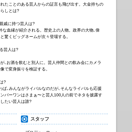
訪れたことのある芸人からの証言も飛び出す。大金持ちの
らしとは?
親戚に持つ芸人は?
外な血縁が紹介される。歴史上の人物。政界の大物､偉
っと驚くビッグネームが次々登場する。
る芸人は?
が､お酒を飲むと別人に。芸人仲間との飲み会にカメラ
映像で変身振りを検証する。
は?
わば､みんながライバルなのだが､そんなライバルも応援
ンバーワンはさまぁ〜と芸人100人の前でネタを披露す
したい芸人は誰?
スタッフ