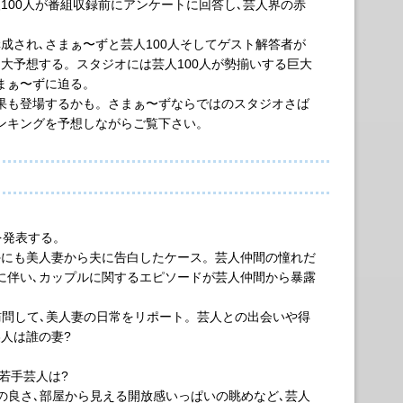
00人が番組収録前にアンケートに回答し､芸人界の赤
され､さまぁ〜ずと芸人100人そしてゲスト解答者が
大予想する。スタジオには芸人100人が勢揃いする巨大
まぁ〜ずに迫る。
果も登場するかも。さまぁ〜ずならではのスタジオさば
ンキングを予想しながらご覧下さい。
を発表する。
外にも美人妻から夫に告白したケース。芸人仲間の憧れだ
に伴い､カップルに関するエピソードが芸人仲間から暴露
訪問して､美人妻の日常をリポート。芸人との出会いや得
人は誰の妻?
若手芸人は?
の良さ､部屋から見える開放感いっぱいの眺めなど､芸人