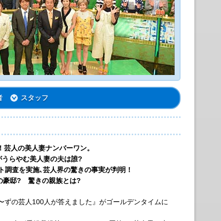
者
スタッフ
！芸人の美人妻ナンバーワン。
がうらやむ美人妻の夫は誰?
ート調査を実施､芸人界の驚きの事実が判明！
の豪邸? 驚きの親族とは?
ずの芸人100人が答えました』がゴールデンタイムに