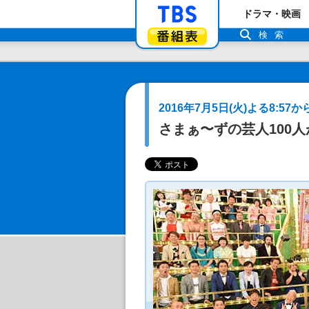
「TBSテレビ」ト
ドラマ・映画
番組表
検索
2016年7月5日(火)よる8:57か
さまぁ〜ずの芸人100