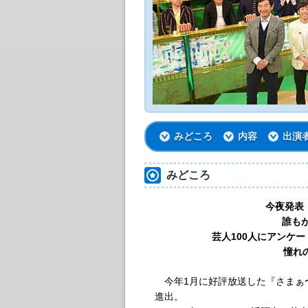
みどころ
内容
出演
みどころ
今夜発表
誰も
芸人100人にアンケ
憧れ
今年1月に好評放送した『さまぁ〜
進出。