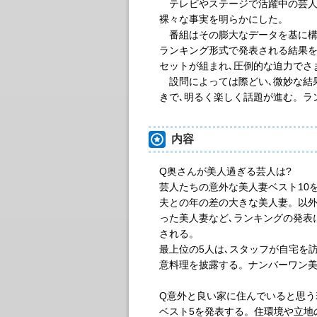
テレビやステージで活躍中の芸人1
裸々な事実を明らかにした。
番組はその膨大なデータを基に構成
ランキング形式で発表される結果を
セットが組まれ､圧倒的な迫力でさ
設問によっては際どい､微妙な結
きで､明るく楽しく話題が進む。ラ
内容
Q奥さんが美人過ぎる芸人は?
芸人たちの意外な美人妻ベスト10
夫との年の差の大きな美人妻。以
った美人妻など､ランキングの発表
される。
最上位の5人は､スタッフが自宅を
意料理を披露する。ナンバーワン美
Q意外と良い家に住んでいると思う
ベスト5を発表する。住環境や立地