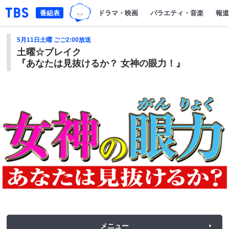
TBSグループキャラクター『ワクテ
「TBSテレビ｜ときめくときを。」トップページ
番組表
ドラマ・映画
バラエティ・音楽
報道
5月11日土曜 ごご2:00放送
土曜☆ブレイク
『あなたは見抜けるか？ 女神の眼力！』
メニュー