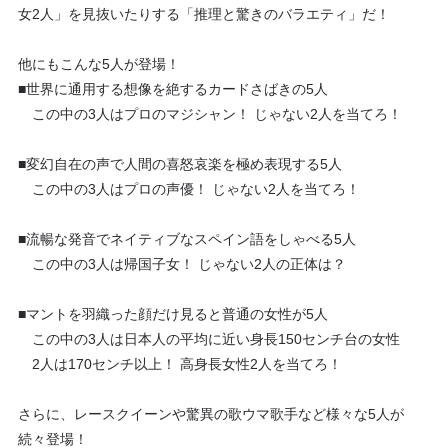
女2人」を見抜いたりする「推理と驚きのバラエティ」だ！
他にもこんな5人が登場！
■世界に通用する想像を絶するカードさばきの5人
この中の3人はプロのマジシャン！ じゃない2人を当てろ！
■変幻自在の声で人間の喜怒哀楽を極め表現する5人
この中の3人はプロの声優！ じゃない2人を当てろ！
■流暢な発音でネイティブなスペイン語をしゃべる5人
この中の3人は帰国子女！ じゃない2人の正体は？
■マントを羽織った顔だけ見ると普通の女性が5人
この中の3人は日本人の平均に近い身長150センチ台の女性
2人は170センチ以上！ 高身長女性2人を当てろ！
さらに、レースクイーンや驚異の歌ウマ歌手など様々な5人が
続々登場！