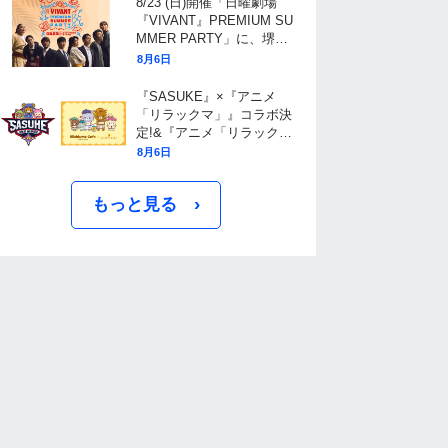
8/23 (日)開催「日曜劇場
『VIVANT』PREMIUM SU
MMER PARTY」に、堺雅
人、阿部寛、二宮和也ら、
8月6日
豪華キャスト11名が大集
結！チケット抽選受付中！
『SASUKE』×『アニメ
「リラックマ」』コラボ決
定!&『アニメ「リラック
マ」』× ブランチパークコ
8月6日
ラボカフェ開催決定!
›
もっと見る