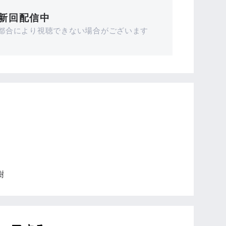
新回配信中
 都合により
視聴できない場合がございます
樹