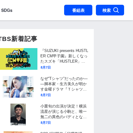
SDGs
番組表
検索
TBS新着記事
『SUZUKI presents HUSTL
ER CM甲子園』新しくなっ
たスズキ「HUSTLER」の
広告動画を日本全国から大
8月7日
募集!
なぜ“Tシャツ”だったのか―
―脚本家・生方美久が明か
す金曜ドラマ『Ｔシャツが
乾くまで』タイトル決定の
8月7日
裏側と、物語に仕掛けたユ
ニークな視点
小栗旬の出演が決定！横浜
流星が演じる小駒と、唯一
無二の異色のバディとなる
フリーの保険調査員を演じ
8月7日
る！10月期金曜ドラマ『LO
ST10』