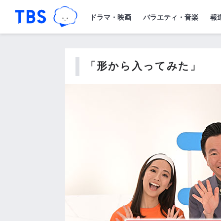
TBSグループキャラクター『ワクティ
「TBSテレビ｜ときめくときを。」トップペー
ドラマ・映画
バラエティ・音楽
報
「形から入ってみた」