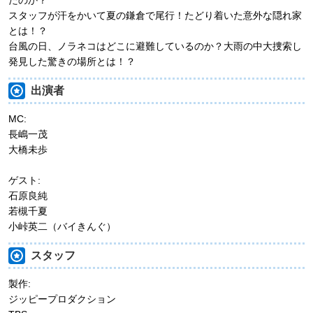
スタッフが汗をかいて夏の鎌倉で尾行！たどり着いた意外な隠れ家
とは！？
台風の日、ノラネコはどこに避難しているのか？大雨の中大捜索し
発見した驚きの場所とは！？
出演者
MC:
長嶋一茂
大橋未歩
ゲスト:
石原良純
若槻千夏
小峠英二（バイきんぐ）
スタッフ
製作:
ジッピープロダクション