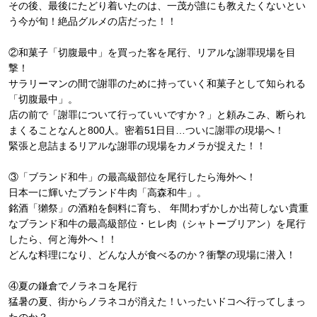
その後、最後にたどり着いたのは、一茂が誰にも教えたくないとい
う今が旬！絶品グルメの店だった！！
②和菓子「切腹最中」を買った客を尾行、リアルな謝罪現場を目
撃！
サラリーマンの間で謝罪のために持っていく和菓子として知られる
「切腹最中」。
店の前で「謝罪について行っていいですか？」と頼みこみ、断られ
まくることなんと800人。密着51日目…ついに謝罪の現場へ！
緊張と息詰まるリアルな謝罪の現場をカメラが捉えた！！
③「ブランド和牛」の最高級部位を尾行したら海外へ！
日本一に輝いたブランド牛肉「高森和牛」。
銘酒「獺祭」の酒粕を飼料に育ち、 年間わずかしか出荷しない貴重
なブランド和牛の最高級部位・ヒレ肉（シャトーブリアン）を尾行
したら、何と海外へ！！
どんな料理になり、どんな人が食べるのか？衝撃の現場に潜入！
④夏の鎌倉でノラネコを尾行
猛暑の夏、街からノラネコが消えた！いったいドコへ行ってしまっ
たのか？