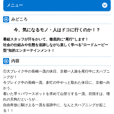
メニュー
みどころ
今、気になるモノ・人はドコに行くのか！？
番組スタッフが汗をかいて、徹底的に“尾行”します！
社会の仕組みや生態を追跡しながら楽しく学べる”ロードムービー
型”知的エンターテインメント！
内容
①大ブレイク中の長嶋一茂の休日、京都一人旅を尾行中に大ハプニ
ングが！
今ブレイク中の長嶋一茂。多忙の中やっと取れた休日に、京都へ向
かう。
着いた早々パワースポットを求めて山登りする一茂。目指すは、憧
れの天狗だというが…
自由奔放に駆け上る一茂を追跡中に、なんと大ハプニングが起こ
る！！