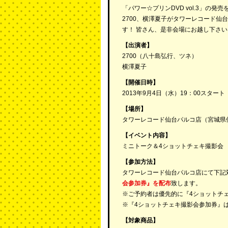
「パワー☆プリンDVD vol.3」の発
2700、横澤夏子がタワーレコード仙
す！ 皆さん、是非会場にお越し下さい
【出演者】
2700（八十島弘行、ツネ）
横澤夏子
【開催日時】
2013年9月4日（水）19：00スタート
【場所】
タワーレコード仙台パルコ店（宮城県仙台
【イベント内容】
ミニトーク＆4ショットチェキ撮影会
【参加方法】
タワーレコード仙台パルコ店にて下記
会参加券』を配布
致します。
※ご予約者は優先的に『4ショットチ
※『4ショットチェキ撮影会参加券』
【対象商品】