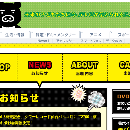
vol.3発売記念」タワーレコード仙台パルコ店にて2700・横
ェキ撮影会開催決定！