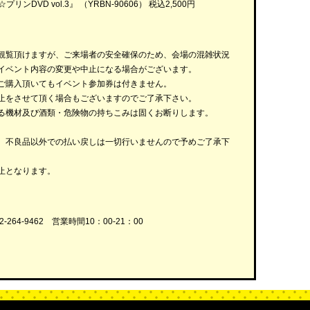
ンDVD vol.3』 （YRBN-90606） 税込2,500円
観覧頂けますが、ご来場者の安全確保のため、会場の混雑状況
イベント内容の変更や中止になる場合がございます。
ご購入頂いてもイベント参加券は付きません。
止をさせて頂く場合もございますのでご了承下さい。
る機材及び酒類・危険物の持ちこみは固くお断りします。
、不良品以外での払い戻しは一切行いませんので予めご了承下
止となります。
64-9462 営業時間10：00-21：00