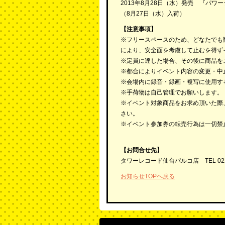
2013年8月28日（水）発売 『パワー☆プリ
（8月27日（水）入荷）
【注意事項】
※フリースペースのため、どなたでも
により、安全面を考慮して止むを得ず
※定員に達した場合、その後に商品を
※都合によりイベント内容の変更・中
※会場内に録音・録画・複写に使用す
※手荷物は自己管理でお願いします。
※イベント対象商品をお求め頂いた際
さい。
※イベント参加券の転売行為は一切禁
【お問合せ先】
タワーレコード仙台パルコ店 TEL 022-2
お知らせTOPへ戻る