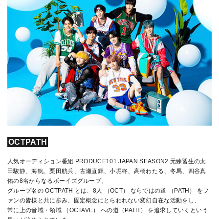
OCTPATH
人気オーディション番組 PRODUCE101 JAPAN SEASON2 元練習生の太
田駿静、海帆、栗田航兵、古瀬直輝、小堀柊、高橋わたる、冬馬、四谷真
佑の8名からなるボーイズグループ。
グループ名の OCTPATH とは、8人 （OCT） ならではの道 （PATH） をフ
ァンの皆様と共に歩み、固定概念にとらわれない変幻自在な活動をし、
常に上の音域・領域 （OCTAVE） への道（PATH） を追求していくという