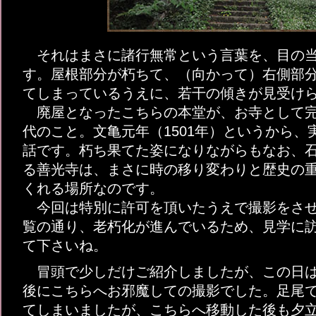
それはまさに諸行無常という言葉を、目の当
す。屋根部分が朽ちて、（向かって）右側部
てしまっているうえに、若干の傾きが見受け
廃屋となったこちらの本堂が、お寺として完
代のこと。文亀元年（1501年）というから、
話です。朽ち果てた姿になりながらもなお、
る善光寺は、まさに時の移り変わりと歴史の
くれる場所なのです。
今回は特別に許可を頂いたうえで撮影をさせ
覧の通り、老朽化が進んでいるため、見学に
て下さいね。
冒頭で少しだけご紹介しましたが、この日は
後にこちらへお邪魔しての撮影でした。足尾
てしまいましたが、こちらへ移動した後も夕