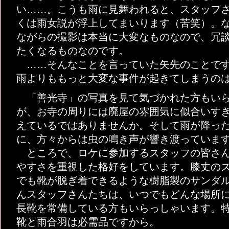
い……。こうも雨に見舞われると、スタッフ
くは雨女説が浮上してまいります（苦笑）。
ながらの撮影は本当に大変なものなので、冗
たくなるものなのです。
……そんなことを言っていた矢先のことです
雨よりももっと大変な事件が起きてしまうの
「善光寺」の写真を見て気づかれた方もいら
が、お寺の周りには廃屋の雰囲気に似合いす
えているではありませんか。そして雨が降っ
に、方々からは虫の鳴き声が響き渡っていま
ところで、ロケに参加するスタッフの皆さん
やすさを重視した格好をしています。膝丈の
でも靴が脱ぎ着できるような樹脂製のサンダ
んスタッフさんたちは、いつでもどんな場所
長靴を常備している方もいらっしゃいます。
靴と雨合羽は必需品ですから。