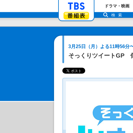
「TBSテレビ」ト
ドラマ・映画
番組表
検索
3月25日（月）よる11時56分
そっくりツイートGP 