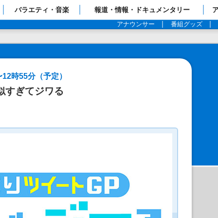
ップページ
バラエティ・音楽
報道・情報・ドキュメンタリー
アナウンサー
番組グッズ
〜12時55分（予定）
似すぎてジワる