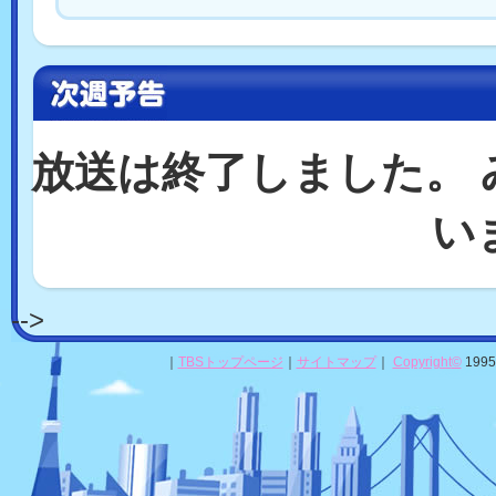
放送は終了しました。
い
-->
｜
TBSトップページ
｜
サイトマップ
｜
Copyright
©
1995-