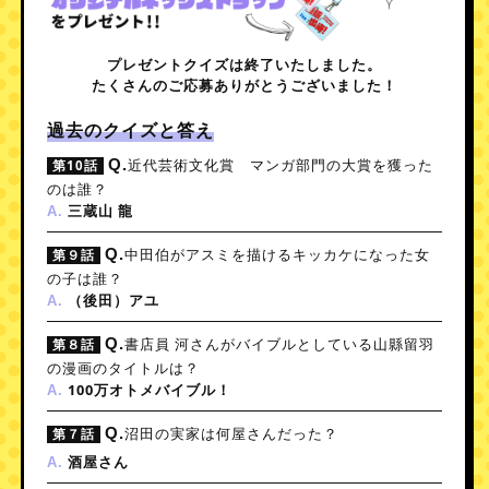
プレゼントクイズは終了いたしました。
たくさんのご応募ありがとうございました！
過去のクイズと答え
Q.
近代芸術文化賞 マンガ部門の大賞を獲った
第10話
のは誰？
三蔵山 龍
A.
Q.
中田伯がアスミを描けるキッカケになった女
第９話
の子は誰？
（後田）アユ
A.
Q.
書店員 河さんがバイブルとしている山縣留羽
第８話
の漫画のタイトルは？
100万オトメバイブル！
A.
Q.
沼田の実家は何屋さんだった？
第７話
酒屋さん
A.