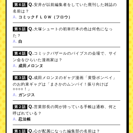
Q.
安井が以前編集者をしていた廃刊した雑誌の
第６話
名前は？
コミックＦＬＯＷ（フロウ）
A.
Q.
大塚シュートの初単行本の色は何色になっ
第５話
た？
白
A.
Q.
コミックバザールのバイブスの会場で、サイ
第４話
ン会をひらいた漫画家は？
成田メロンヌ
A.
Q.
成田メロンヌのギャグ漫画「黄昏ボンベイ」
第３話
のお約束ギャグは「まさかのムンバイ！振り向けば
○○○○！」
ガンジス
A.
Q.
営業部長の岡が持っている手帳は通称、何と
第２話
呼ばれている？
忍法帳
A.
Q.
心が配属になった編集部の名前は？
第１話