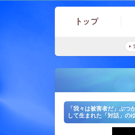
「我々は被害者だ」ぶつ
して生まれた「対話」のゆくえ(