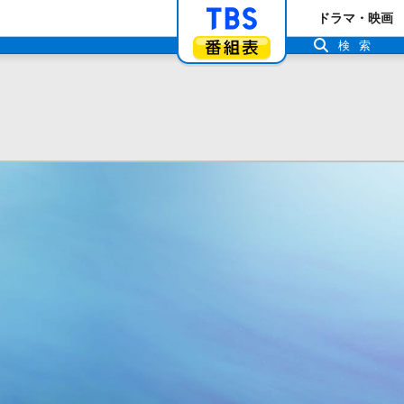
「TBSテレビ」ト
ドラマ・映画
番組表
検索