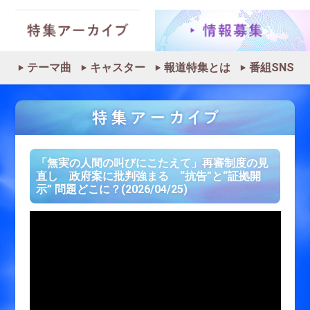
テーマ曲
キャスター
報道特集とは
番組SNS
「無実の人間の叫びにこたえて」再審制度の見
直し 政府案に批判強まる “抗告”と“証拠開
示” 問題どこに？(2026/04/25)