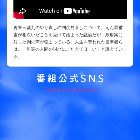
再審＝裁判のやり直しの制度見直しについて。えん罪被
害が相次いだことを受けて始まった議論だが、政府案に
対し批判の声が強まっている。人生を奪われた当事者ら
は、「無実の人間の叫びにこたえてほしい」と訴えてい
る。
Tweets by tbs_houtoku