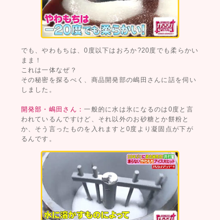
でも、やわもちは、0度以下はおろか?20度でも柔らかい
まま！
これは一体なぜ？
その秘密を探るべく、商品開発部の嶋田さんに話を伺い
しました。
開発部・嶋田さん：
一般的に水は氷になるのは0度と言
われているんですけど、それ以外のお砂糖とか餅粉と
か、そう言ったものを入れますと0度より凝固点が下が
るんです。