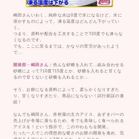
嶋田さんいわく、純粋な水は0度で氷になるけど、水に
溶かすものによって、凍る温度はどんどん下がってい
く。
つまり、原料や配合を工夫することで?20度でも凍らな
くなるのです。
でも、ここに至るまでは、かなりの苦労があったよう
で…
開発部・嶋田さん：
色んな砂糖を入れて…組み合わせる
砂糖によって?10度?15度とか、砂糖を入れると甘くな
るので甘くないと砂糖を入れるとか…
そう、お餅になる原料によって、柔らかくなりすぎた
り、甘くなりすぎたり、商品にならない！試行錯誤の連
続！
なんでも嶋田さん、井村屋の主力アイス、あずきバーの
売上げが冬場に落ちるため、冬でも美味しく食べられる
アイスを！という指示で、このやわもちを開発。
たった一人でこの理想的な硬さのお餅の開発を進め、完