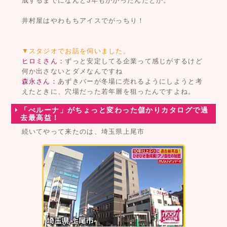
成するまでになんと3年もかかったんだとか。
井村屋はやわもちアイスでがっちり！
▼スタジオでお話を伺いました。
ヒロミさん：
ずっと安定してる企業って感じがするけど
何か出さないとダメなんですね
森永さん：
あずきバーが冬場に売れるようにしようと考
えたときに、穴場だった若年層を狙ったんですよね。
「べルーナ」がちょっと変わった儲かりカタログで過
去最高益！
続いてやって来たのは、埼玉県上尾市