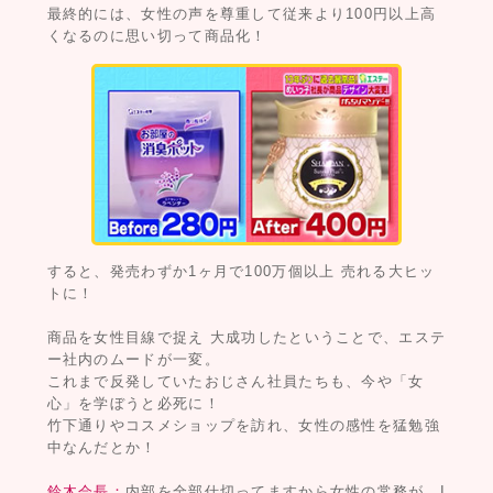
最終的には、女性の声を尊重して従来より100円以上高
くなるのに思い切って商品化！
すると、発売わずか1ヶ月で100万個以上 売れる大ヒッ
トに！
商品を女性目線で捉え 大成功したということで、エステ
ー社内のムードが一変。
これまで反発していたおじさん社員たちも、今や「女
心」を学ぼうと必死に！
竹下通りやコスメショップを訪れ、女性の感性を猛勉強
中なんだとか！
鈴木会長：
内部を全部仕切ってますから女性の常務が。I