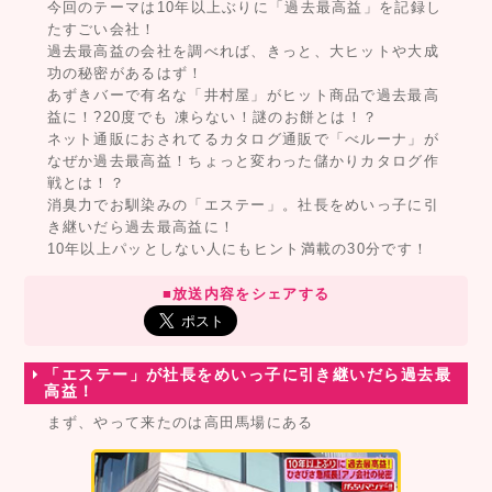
今回のテーマは10年以上ぶりに「過去最高益」を記録し
たすごい会社！
過去最高益の会社を調べれば、きっと、大ヒットや大成
功の秘密があるはず！
あずきバーで有名な「井村屋」がヒット商品で過去最高
益に！?20度でも 凍らない！謎のお餅とは！？
ネット通販におされてるカタログ通販で「べルーナ」が
なぜか過去最高益！ちょっと変わった儲かりカタログ作
戦とは！？
消臭力でお馴染みの「エステー」。社長をめいっ子に引
き継いだら過去最高益に！
10年以上パッとしない人にもヒント満載の30分です！
■放送内容をシェアする
「エステー」が社長をめいっ子に引き継いだら過去最
高益！
まず、やって来たのは高田馬場にある