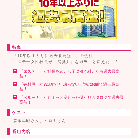
特集
「10年以上ぶりに過去最高益！」の会社
エステー女性社長が「消臭力」をガラッと変えた！？
「エステー」が社長をめいっ子に引き継いだら過去最高
益！
「井村屋」が?20度でも 凍らない！謎のお餅で過去最高
益！
「べルーナ」がちょっと変わった儲かりカタログで過去最
高益！
ゲスト
森永卓郎さん、ヒロミさん
番組内容