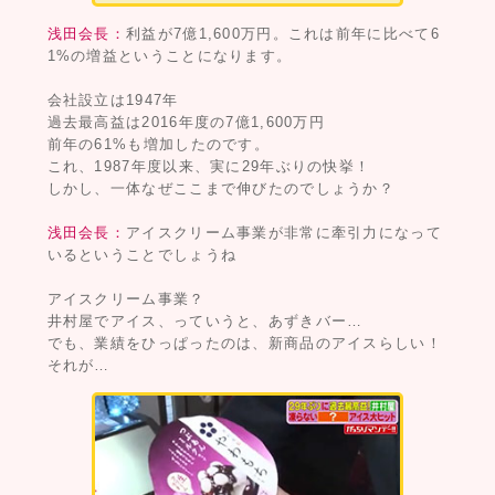
浅田会長：
利益が7億1,600万円。これは前年に比べて6
1%の増益ということになります。
会社設立は1947年
過去最高益は2016年度の7億1,600万円
前年の61%も増加したのです。
これ、1987年度以来、実に29年ぶりの快挙！
しかし、一体なぜここまで伸びたのでしょうか？
浅田会長：
アイスクリーム事業が非常に牽引力になって
いるということでしょうね
アイスクリーム事業？
井村屋でアイス、っていうと、あずきバー…
でも、業績をひっぱったのは、新商品のアイスらしい！
それが…