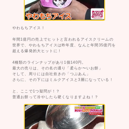
やわもちアイス！
年間1億円の売上でヒットと言われるアイスクリームの
世界で、やわもちアイスは昨年度、なんと年間35億円を
超える爆発的大ヒットに！
4種類のラインナップがあり1個140円。
最大の売りは、その名の通り「柔らか〜いお餅」
そして、周りには自社炊きの「つぶあん」
さらに、その下にはミルクアイスと3層になっている！
と、ここで1つ疑問が！？
普通お餅って冷やしたら硬くなりますよね！？