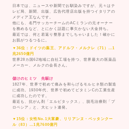
日本では、ニュースや新聞でお馴染みですが、元々はテ
レビ局、新聞、出版、広告代理店出版を持つイタリアの
メディア王なんです。
他にも、名門サッカーチームのACミランの元オーナー
を務めるなど、とにかく話題に事欠かない大金持ち。
最近では、何と若返り整形までしちゃいました！確かに
お肌がつるつるに。
▼36位：ドイツの薬王、アドルフ・メルクレ（71）…1
兆2650億円
世界28カ国62地域に自社工場を持つ、世界最大の医薬品
メーカー、メルクの会長さん。
儲けのヒミツ 先駆け
1827年、世界で初めて痛みを和らげるモルヒネ類の製造
に成功。1930年代、世界で初めてビタミンCの工業生産
に成功したのです。
最近も、抗がん剤「エルビタックス」、脱毛治療剤「プ
ロペシア」と、大ヒット連発。
▼15位：女性No.1大富豪、リリアンヌ・ベッタンクー
ル（83）…1兆7600億円