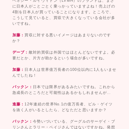
ヘネシー・ルイヴィトン（LVMH）のブランドは、まさ
に日本人がことごとく乗っかっていますよね！売上げの
4割を日本人が買っていることになります。ところで、
こうして見ていると、買収で大きくなっている会社が多
いですね。
加藤：
買収に対する悪いイメージはあまりないのです
か？
デーブ：
敵対的買収は外国ではほとんどないですよ。必
要だとか、片方が助かるという場合が多いですね。
加藤：
日本人は世界億万長者の100位以内に1人もいませ
んでしたね！
パックン：
日本では限界があるみたいですね。これから
急成長のところだと可能性はあるかもしれませんが…
進藤：
12年連続の世界No.1の億万長者、ビル・ゲイツ
を抜く人がいるとしたら、どなただと思いますか？
パックン：
今勢いづいている、グーグルのサーゲイ・ブ
リンさんとラリー・ペイジさんではないですかね。発想