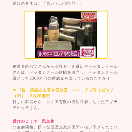
儲けのタネは、「ロレアル化粧品」。
創業者のお父さんから会社を引き継いだベッタンクール
さんは、ベッタンクール財団を設立し、ベッタンクール
賞として3300万円の助成金を出しているのだとか！
▼11位：浪漫ある若き石油王ロマン・アブラモビッチ
（39）…2兆20億円
貧しい家庭から、ロシア有数の石油長者になったアブラ
モビッチさん。
儲けのヒミツ 民主化
ソ連崩壊後、様々な国営企業が民間へ払い下げられてい