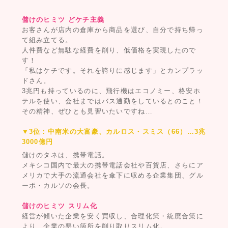
儲けのヒミツ どケチ主義
お客さんが店内の倉庫から商品を選び、自分で持ち帰っ
て組み立てる。
人件費など無駄な経費を削り、低価格を実現したので
す！
「私はケチです。それを誇りに感じます」とカンプラッ
ドさん。
3兆円も持っているのに、飛行機はエコノミー、格安ホ
テルを使い、会社まではバス通勤をしているとのこと！
その精神、ぜひとも見習いたいですね…
▼3位：中南米の大富豪、カルロス・スミス（66）…3兆
3000億円
儲けのタネは、携帯電話。
メキシコ国内で最大の携帯電話会社や百貨店、さらにア
メリカで大手の流通会社を傘下に収める企業集団、グル
ーポ・カルソの会長。
儲けのヒミツ スリム化
経営が傾いた企業を安く買収し、合理化策・統廃合策に
より、企業の悪い箇所を削り取りスリム化。