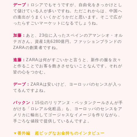
デーブ：
ロシアでもそうですが、自由化をきっかけとし
て儲けている人が多いですね。ただこれからは、中国へ
の進出がうまくいくかどうかだと思います。そこで広が
ったらすごいマーケットになるでしょうね。
加藤：
あと、23位に入ったスペインのアマンシオ・オル
テガさん。資産1兆6280億円。ファッションブランドの
ZARAの創業者ですね。
進藤：
ZARAは何がすごいかと言うと、新作の服を次々
と作ることでお客を飽きさせないことなんです。それが
皆の心をつかむ。
デーブ：
ZARAは安いけど、ヨーロッパのセンスが入っ
てるんですよね。
パックン：
15位のリリアンヌ・ベッタンクールさんが手
がける「ロレアル化粧品」も、ヨーロッパのセンスをア
メリカに輸出してゴージャスなイメージを作りながら、
手ごろな値段で提供しているんですよ。
▼番外編 超ビッグなお金持ちのインタビュー