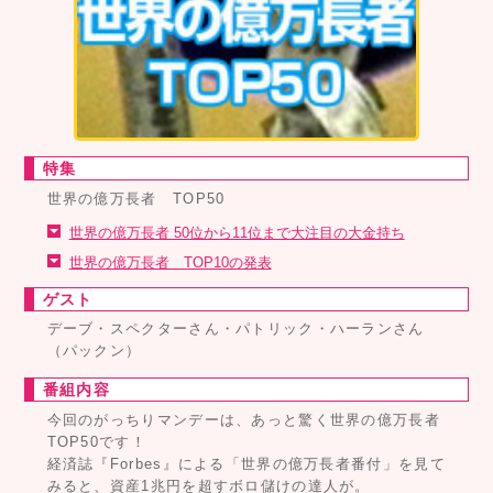
特集
世界の億万長者 TOP50
世界の億万長者 50位から11位まで大注目の大金持ち
世界の億万長者 TOP10の発表
ゲスト
デーブ・スペクターさん・パトリック・ハーランさん
（パックン）
番組内容
今回のがっちりマンデーは、あっと驚く世界の億万長者
TOP50です！
経済誌『Forbes』による「世界の億万長者番付」を見て
みると、資産1兆円を超すボロ儲けの達人が。