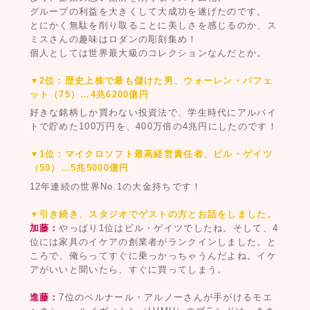
グループの利益を大きくして大成功を遂げたのです。
とにかく無駄を削り取ることに美しさを感じるのか、ス
ミスさんの趣味はロダンの彫刻集め！
個人としては世界最大級のコレクションなんだとか。
▼2位：歴史上株で最も儲けた男、ウォーレン・バフェ
ット（75）…4兆6200億円
好きな銘柄しか買わない投資法で、学生時代にアルバイ
トで貯めた100万円を、400万倍の4兆円にしたのです！
▼1位：マイクロソフト最高経営責任者、ビル・ゲイツ
（50）…5兆5000億円
12年連続の世界No.1の大金持ちです！
▼引き続き、スタジオでゲストの方とお話をしました。
加藤：
やっぱり1位はビル・ゲイツでしたね。そして、4
位には家具のイケアの創業者がランクインしました。と
ころで、俺らってすぐに乗っかっちゃうんだよね。イケ
アがいいと聞いたら、すぐに買ってしまう。
進藤：
7位のベルナール・アルノーさんが手がけるモエ