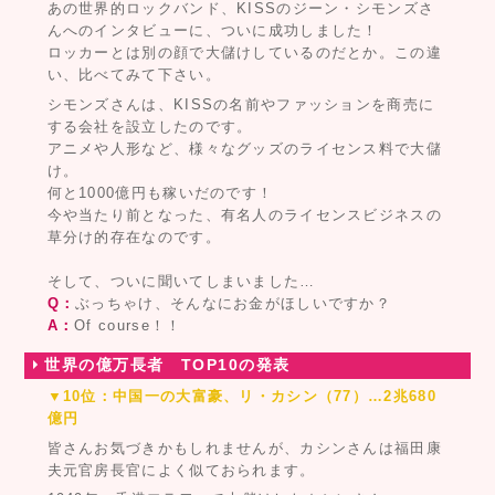
あの世界的ロックバンド、KISSのジーン・シモンズさ
んへのインタビューに、ついに成功しました！
ロッカーとは別の顔で大儲けしているのだとか。この違
い、比べてみて下さい。
シモンズさんは、KISSの名前やファッションを商売に
する会社を設立したのです。
アニメや人形など、様々なグッズのライセンス料で大儲
け。
何と1000億円も稼いだのです！
今や当たり前となった、有名人のライセンスビジネスの
草分け的存在なのです。
そして、ついに聞いてしまいました…
Q：
ぶっちゃけ、そんなにお金がほしいですか？
A：
Of course！！
世界の億万長者 TOP10の発表
▼10位：中国一の大富豪、リ・カシン（77）…2兆680
億円
皆さんお気づきかもしれませんが、カシンさんは福田康
夫元官房長官によく似ておられます。