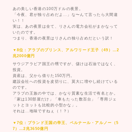
あの美しい香港の100万ドルの夜景。
「今夜、君が独り占めだよ…」な〜んて言ったら大間違
い！！
実は、あの夜景は全て、リさんの電力会社がまかなって
いたのです。
つまり、香港の夜景はリさんの独り占めだという訳！
▼8位：アラブのプリンス、アルワリード王子（49）…2
兆2000億円
サウジアラビア国王の甥ですが、儲けは石油ではなく、
投資。
資産は、父から借りた150万円。
建設会社への投資を皮切りに、莫大に増やし続けている
のです。
アラブの王族の中では、かなり質素な生活で有名とか。
「家は130部屋だけ」「車もたった数百台」「専用ジェ
ットとヨットも比較的小型かな」。
それは…地味ですねぇ（！？）
▼7位：ブランド王国の帝王、ベルナール・アルノー（5
7）…2兆3650億円