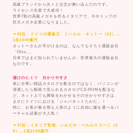
高級ブランドから次々と注文が舞い込んだのです。
ライセンス生産で大成功！
世界7割の高級メガネを作るイタリアで、今やトップの
巨大メガネ企業になりました。
▼42位：ドイツの通販王、ミハエル・オットー（62）…
1兆1440億円
オットーさんが手がけるのは、なんでもそろう通販会社
「Otto」。
日本ではまだ知られていませんが、世界最大の通販会社
なのです。
儲けのヒミツ 分かりやすさ
単に分厚い雑誌カタログを配るのではなく、パソコンが
浸透したら動画で見られるカタログCD-ROMを配るな
ど、ネット上でも興味をわかせるその分かりやすさは、
まさにドイツにおける「ジャパネットたかた」！
特に、お客が着せ替え人形のように自由に服を選べるバ
ーチャル試着が大人気！
▼37位：イタリア首相、シルビオ・ベルルスコーニ（6
9）…1兆2100億円