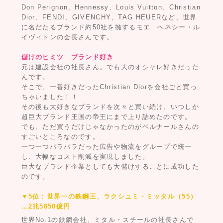
Don Perignon、Hennessy、Louis Vuitton、Christian
Dior、FENDI、GIVENCHY、TAG HEUERなど、世界
に名だたるブランド約50社を擁するモエ ヘネシー・ル
イヴィトンの会長さんです。
儲けのヒミツ ブランド好き
元は建設会社の社長さん。でも大のオシャレ好きだった
んです。
そこで、一番好きだったChristian Diorを会社ごと買っ
ちゃいました！！
その後も大好きなブランドを次々と買い続け、いつしか
超巨大ブランド王国の帝王にまで上り詰めたのです。
でも、ただ買うだけじゃなかったのがベルナールさんの
すごいところなのです。
一つ一つバラバラだった広告や物流をグループで統一
し、大幅なコスト削減を実現しました。
巨大なブランド企業としても大儲けすることに成功した
のです。
▼5位：世界一の鉄鋼王、ラクシュミ・ミッタル（55）
…2兆5850億円
世界No.1の鉄鋼会社、ミタル・スチールの社長さんで