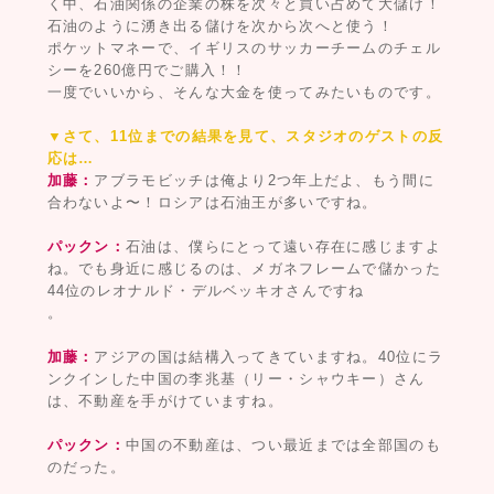
く中、石油関係の企業の株を次々と買い占めて大儲け！
石油のように湧き出る儲けを次から次へと使う！
ポケットマネーで、イギリスのサッカーチームのチェル
シーを260億円でご購入！！
一度でいいから、そんな大金を使ってみたいものです。
▼さて、11位までの結果を見て、スタジオのゲストの反
応は…
加藤：
アブラモビッチは俺より2つ年上だよ、もう間に
合わないよ〜！ロシアは石油王が多いですね。
パックン：
石油は、僕らにとって遠い存在に感じますよ
ね。でも身近に感じるのは、メガネフレームで儲かった
44位のレオナルド・デルベッキオさんですね
。
加藤：
アジアの国は結構入ってきていますね。40位にラ
ンクインした中国の李兆基（リー・シャウキー）さん
は、不動産を手がけていますね。
パックン：
中国の不動産は、つい最近までは全部国のも
のだった。