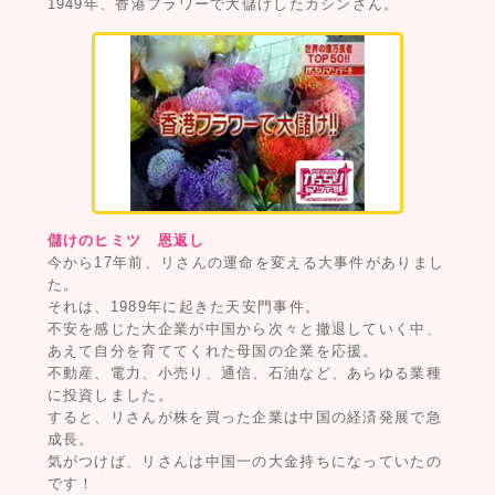
1949年、香港フラワーで大儲けしたカシンさん。
儲けのヒミツ 恩返し
今から17年前、リさんの運命を変える大事件がありまし
た。
それは、1989年に起きた天安門事件。
不安を感じた大企業が中国から次々と撤退していく中、
あえて自分を育ててくれた母国の企業を応援。
不動産、電力、小売り、通信、石油など、あらゆる業種
に投資しました。
すると、リさんが株を買った企業は中国の経済発展で急
成長。
気がつけば、リさんは中国一の大金持ちになっていたの
です！