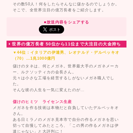
その数50人！何をしたらそんなに儲かるのでしょうか。
そこで、全世界注目の億万長者をご紹介します。
■放送内容をシェアする
世界の億万長者 50位から11位まで大注目の大金持ち
▼44位：イタリアの伊達男、レオナルド・デルベッキオ
（70）…1兆1000億円
儲けのタネは、何とメガネ。世界最大手のメガネメーカ
ー、ルクソッティカの会長さん。
元々は小さな工場を経営するしがないメガネ職人でし
た。
そんな彼の人生を一気に変えたのが…
儲けのヒミツ ライセンス生産
メガネを作る技術は本物だと自負していたデルベッキオ
さん。
ある日ミラノのメガネ見本市で自分の作るメガネを思い
切って自慢してみたところ、「この男の作るメガネは伊
達じゃない」と大評判に！