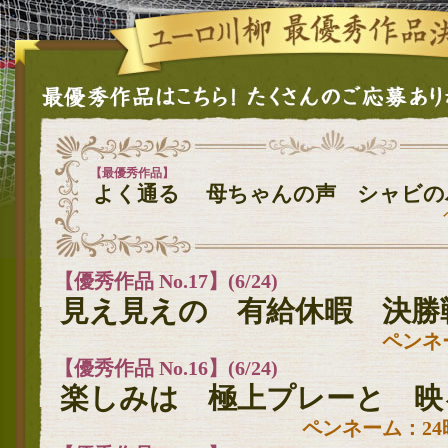
【最優秀作品】
よく通る 母ちゃんの声 シャビの
【優秀作品 No.17】(6/24)
見え見えの 有給休暇 決勝
ペンネ
【優秀作品 No.16】(6/24)
楽しみは 極上プレーと 映
ペンネーム：2